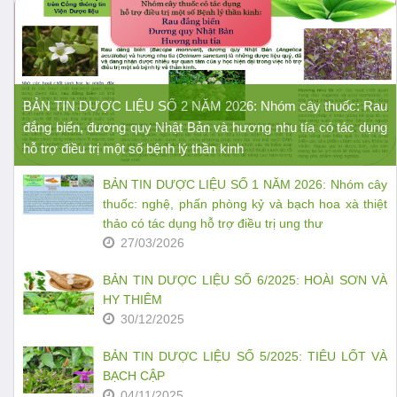
BẢN TIN DƯỢC LIỆU SỐ 2 NĂM 2026: Nhóm cây thuốc: Rau
đắng biển, đương quy Nhật Bản và hương nhu tía có tác dụng
hỗ trợ điều trị một số bệnh lý thần kinh
BẢN TIN DƯỢC LIỆU SỐ 1 NĂM 2026: Nhóm cây
thuốc: nghệ, phấn phòng kỷ và bạch hoa xà thiệt
thảo có tác dụng hỗ trợ điều trị ung thư
27/03/2026
BẢN TIN DƯỢC LIỆU SỐ 6/2025: HOÀI SƠN VÀ
HY THIÊM
30/12/2025
BẢN TIN DƯỢC LIỆU SỐ 5/2025: TIÊU LỐT VÀ
BẠCH CẬP
04/11/2025