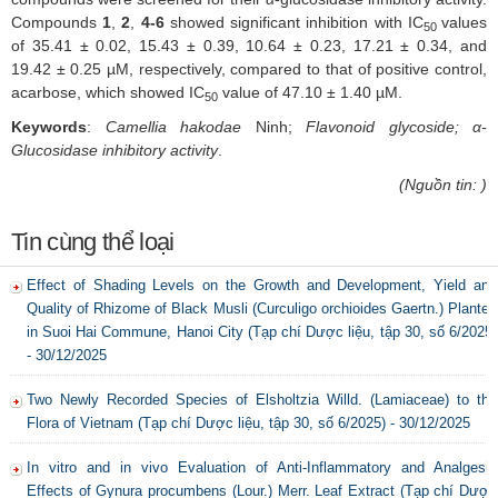
Compounds
1
,
2
,
4-6
showed significant inhibition with IC
values
50
of 35.41 ± 0.02, 15.43 ± 0.39, 10.64 ± 0.23, 17.21 ± 0.34, and
19.42 ± 0.25 µM, respectively, compared to that of positive control,
acarbose, which showed IC
value of 47.10 ± 1.40 µM.
50
Keywords
:
Camellia hakodae
Ninh;
F
lavonoid glycoside; α-
Glucosidase inhibitory activity
.
(Nguồn tin: )
Tin cùng thể loại
Effect of Shading Levels on the Growth and Development, Yield and
Quality of Rhizome of Black Musli (Curculigo orchioides Gaertn.) Planted
in Suoi Hai Commune, Hanoi City (Tạp chí Dược liệu, tập 30, số 6/2025)
- 30/12/2025
Two Newly Recorded Species of Elsholtzia Willd. (Lamiaceae) to the
Flora of Vietnam (Tạp chí Dược liệu, tập 30, số 6/2025) - 30/12/2025
In vitro and in vivo Evaluation of Anti-Inflammatory and Analgesic
Effects of Gynura procumbens (Lour.) Merr. Leaf Extract (Tạp chí Dược