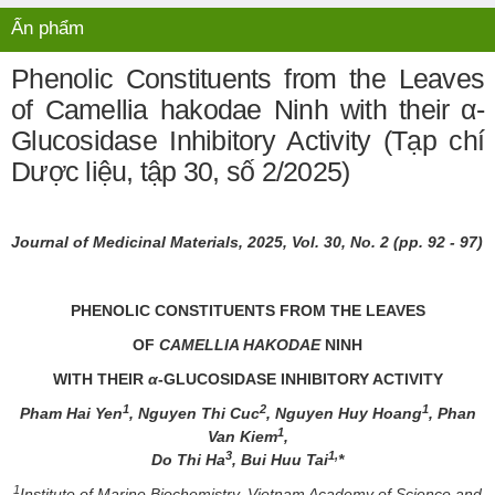
Ấn phẩm
Phenolic Constituents from the Leaves
of Camellia hakodae Ninh with their α-
Glucosidase Inhibitory Activity (Tạp chí
Dược liệu, tập 30, số 2/2025)
Journal of Medicinal Materials, 2025, Vol. 30, No. 2 (pp. 92 - 97)
PHENOLIC CONSTITUENTS FROM THE LEAVES
OF
CAMELLIA HAKODAE
NINH
WITH THEIR
α
-GLUCOSIDASE INHIBITORY ACTIVITY
1
2
1
Pham Hai Yen
, Nguyen Thi Cuc
, Nguyen Huy Hoang
, Phan
1
Van Kiem
,
3
1,
Do Thi Ha
, Bui Huu Tai
*
1
Institute of Marine Biochemistry, Vietnam Academy of Science and