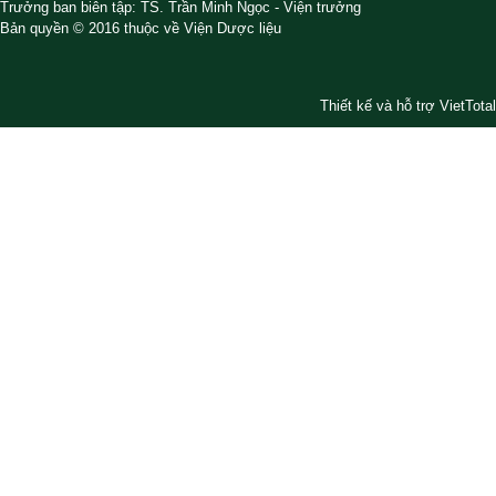
Trưởng ban biên tập: TS. Trần Minh Ngọc - Viện trưởng
Bản quyền © 2016 thuộc về Viện Dược liệu
Thiết kế và hỗ trợ VietTotal