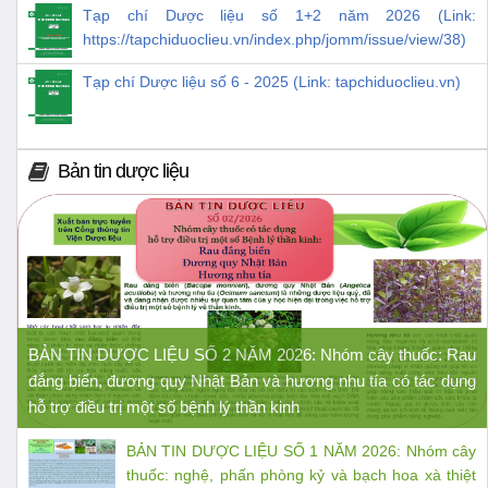
Tạp chí Dược liệu số 1+2 năm 2026 (Link:
https://tapchiduoclieu.vn/index.php/jomm/issue/view/38)
Tạp chí Dược liệu số 6 - 2025 (Link: tapchiduoclieu.vn)
Bản tin dược liệu
BẢN TIN DƯỢC LIỆU SỐ 2 NĂM 2026: Nhóm cây thuốc: Rau
đắng biển, đương quy Nhật Bản và hương nhu tía có tác dụng
hỗ trợ điều trị một số bệnh lý thần kinh
BẢN TIN DƯỢC LIỆU SỐ 1 NĂM 2026: Nhóm cây
thuốc: nghệ, phấn phòng kỷ và bạch hoa xà thiệt