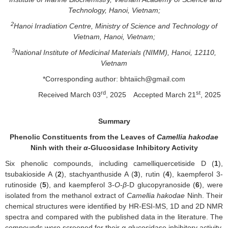
Technology, Hanoi, Vietnam;
2
Hanoi Irradiation Centre, Ministry of Science and Technology of
Vietnam, Hanoi, Vietnam;
3
National Institute of Medicinal Materials (NIMM), Hanoi, 12110,
Vietnam
*Corresponding author: bhtaiich@gmail.com
rd
st
Received March 03
, 2025
Accepted March 21
, 2025
Summary
Phenolic Constituents from the Leaves of
Camellia hakodae
Ninh with their
α
-Glucosidase Inhibitory Activity
Six phenolic compounds, including camelliquercetiside D (
1
),
tsubakioside A (
2
), stachyanthuside A (
3
), rutin (
4
), kaempferol 3-
rutinoside (
5
), and kaempferol 3-
O
-
β
-D glucopyranoside (
6
), were
isolated from the methanol extract of
Camellia hakodae
Ninh. Their
chemical structures were identified by HR-ESI-MS, 1D and 2D NMR
spectra and compared with the published data in the literature. The
compounds were screened for their
α
-glucosidase inhibitory activity.