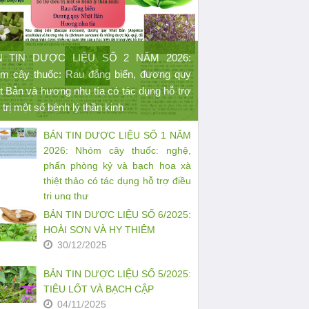
N TIN DƯỢC LIỆU SỐ 2 NĂM 2026:
m cây thuốc: Rau đắng biển, đương quy
t Bản và hương nhu tía có tác dụng hỗ trợ
 trị một số bệnh lý thần kinh
BẢN TIN DƯỢC LIỆU SỐ 1 NĂM
2026: Nhóm cây thuốc: nghệ,
phấn phòng kỷ và bạch hoa xà
thiệt thảo có tác dụng hỗ trợ điều
trị ung thư
27/03/2026
BẢN TIN DƯỢC LIỆU SỐ 6/2025:
HOÀI SƠN VÀ HY THIÊM
30/12/2025
BẢN TIN DƯỢC LIỆU SỐ 5/2025:
TIÊU LỐT VÀ BẠCH CẬP
04/11/2025