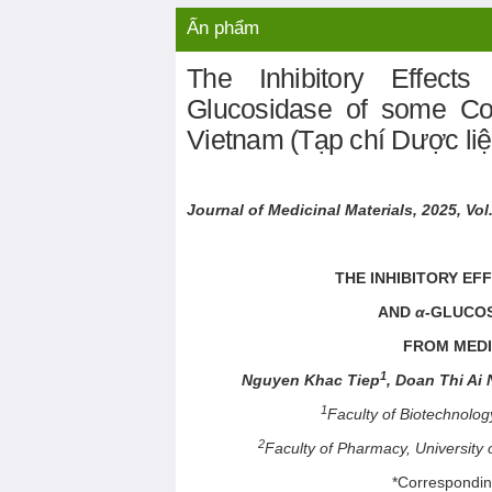
Liên hệ
Video nổi bật
Ấn phẩm
The Inhibitory Effects
Glucosidase of some Co
Vietnam (Tạp chí Dược liệ
Journal of Medicinal Materials, 2025, Vol.
THE INHIBITORY E
AND
α
-GLUCO
FROM MEDI
1
Nguyen Khac Tiep
, Doan Thi Ai
1
Faculty of Biotechnolog
2
Faculty of Pharmacy, University
*Correspondi