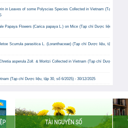
itrin in Leaves of some Polyscias Species Collected in Vietnam (Tạp
5
ale Papaya Flowers (Carica papaya L.) on Mice (Tạp chí Dược liệu,
etoe Scurrula parasitica L. (Loranthaceae) (Tạp chí Dược liệu, tập
hretia asperula Zoll. & Moritzi Collected in Vietnam (Tạp chí Dược
tnam (Tạp chí Dược liệu, tập 30, số 6/2025) - 30/12/2025