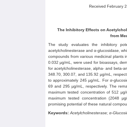
Received February 
The Inhibitory Effects on Acetylcho
from Med
The study evaluates the inhibitory po
acetylcholinesterase and α-glucosidase, whi
compounds from various medicinal plants in
0.032 µg/mL, were used for bioassays, demon
for acetylcholinesterase, alpha- and beta-a
348.70, 300.07, and 135.92 µg/mL, respect
to approximately 245 µg/mL. For
α
-glucos
69 and 295 µg/mL, respectively. The rema
maximum tested concentration of 512 µg/
maximum tested concentration (2048 µg/m
promising potential of these natural compou
Keywords:
Acetylcholinesterase; α-Glucosida