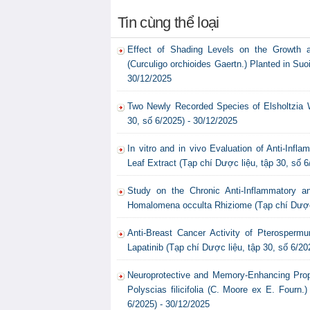
Tin cùng thể loại
Effect of Shading Levels on the Growth 
(Curculigo orchioides Gaertn.) Planted in Su
30/12/2025
Two Newly Recorded Species of Elsholtzia W
30, số 6/2025) - 30/12/2025
In vitro and in vivo Evaluation of Anti-Inf
Leaf Extract (Tạp chí Dược liệu, tập 30, số 6
Study on the Chronic Anti-Inflammatory a
Homalomena occulta Rhiziome (Tạp chí Dược l
Anti-Breast Cancer Activity of Pterospermu
Lapatinib (Tạp chí Dược liệu, tập 30, số 6/20
Neuroprotective and Memory-Enhancing Proper
Polyscias filicifolia (C. Moore ex E. Fourn.
6/2025) - 30/12/2025