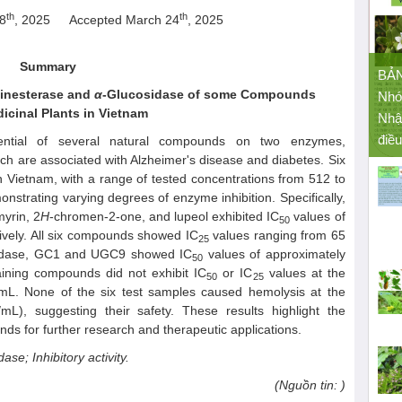
th
th
28
, 2025
Accepted March 24
, 2025
Summary
BẢ
linesterase and
α
-Glucosidase of some Compounds
Nhó
icinal Plants in Vietnam
Nhậ
điều
tential of several natural compounds on two enzymes,
ch are associated with Alzheimer's disease and diabetes. Six
 Vietnam, with a range of tested concentrations from 512 to
strating varying degrees of enzyme inhibition. Specifically,
myrin, 2
H
-chromen-2-one, and lupeol exhibited IC
values of
50
ively. All six compounds showed IC
values ranging from 65
25
idase, GC1 and UGC9 showed IC
values of approximately
50
ining compounds did not exhibit IC
or IC
values at the
50
25
mL. None of the six test samples caused hemolysis at the
L), suggesting their safety. These results highlight the
nds for further research and therapeutic applications.
se; Inhibitory activity.
(Nguồn tin: )