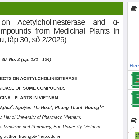
 on Acetylcholinesterase and α-
mpounds from Medicinal Plants in
u, tập 30, số 2/2025)
 30, No. 2 (pp. 121 - 124)
Hướn
FFECTS ON ACETYLCHOLINESTERASE
SIDASE OF SOME COMPOUNDS
CINAL PLANTS IN VIETNAM
2
2
1,
 Nghia
, Nguyen Thi Hoai
, Phung Thanh Huong
*
y, Hanoi University of Pharmacy, Vietnam;
 of Medicine and Pharmacy, Hue University, Vietnam
ng author: huongpt@hup.edu.vn