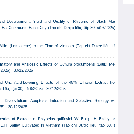
and Development, Yield and Quality of Rhizome of Black Musli
oi Hai Commune, Hanoi City (Tạp chí Dược liệu, tập 30, số 6/2025) -
illd. (Lamiaceae) to the Flora of Vietnam (Tạp chí Dược liệu, tập
lammatory and Analgesic Effects of Gynura procumbens (Lour.) Merr.
/2025) - 30/12/2025
nd Uric Acid-Lowering Effects of the 45% Ethanol Extract from
iệu, tập 30, số 6/2025) - 30/12/2025
m Diversifolium: Apoptosis Induction and Selective Synergy with
25) - 30/12/2025
ties of Extracts of Polyscias guilfoylei (W. Bull) L.H. Bailey and
) L.H. Bailey Cultivated in Vietnam (Tạp chí Dược liệu, tập 30, số