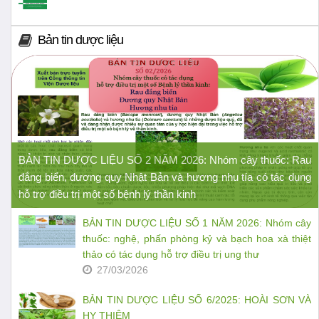
Bản tin dược liệu
BẢN TIN DƯỢC LIỆU SỐ 2 NĂM 2026: Nhóm cây thuốc: Rau
đắng biển, đương quy Nhật Bản và hương nhu tía có tác dụng
hỗ trợ điều trị một số bệnh lý thần kinh
BẢN TIN DƯỢC LIỆU SỐ 1 NĂM 2026: Nhóm cây
thuốc: nghệ, phấn phòng kỷ và bạch hoa xà thiệt
thảo có tác dụng hỗ trợ điều trị ung thư
27/03/2026
BẢN TIN DƯỢC LIỆU SỐ 6/2025: HOÀI SƠN VÀ
HY THIÊM