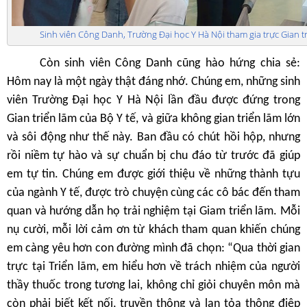
Sinh viên Công Danh, Trường Đại học Y Hà Nội tham gia trực Gian tr
Còn sinh viên Công Danh cũng hào hứng chia sẻ:
Hôm nay là một ngày thật đáng nhớ. Chúng em, những sinh
viên Trường Đại học Y Hà Nội lần đầu được đứng trong
Gian triển lãm của Bộ Y tế, và giữa không gian triển lãm lớn
và sôi động như thế này. Ban đầu có chút hồi hộp, nhưng
rồi niềm tự hào và sự chuẩn bị chu đáo từ trước đã giúp
em tự tin. Chúng em được giới thiệu về những thành tựu
của ngành Y tế, được trò chuyện cùng các cô bác đến tham
quan và hướng dẫn họ trải nghiệm tại Giam triển lãm. Mỗi
nụ cười, mỗi lời cảm ơn từ khách tham quan khiến chúng
em càng yêu hơn con đường mình đã chọn: “Qua thời gian
trực tại Triển lãm, em hiểu hơn về trách nhiệm của người
thầy thuốc trong tương lai, không chỉ giỏi chuyên môn mà
còn phải biết kết nối, truyền thông và lan tỏa thông điệp