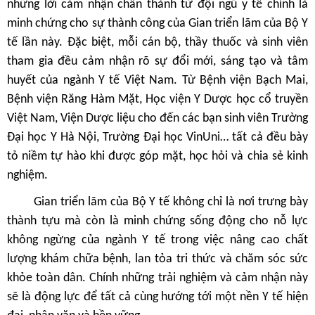
những lời cảm nhận chân thành từ đội ngũ y tế chính là
minh chứng cho sự thành công của Gian triển lãm của Bộ Y
tế lần này. Đặc biệt, mỗi cán bộ, thầy thuốc và sinh viên
tham gia đều cảm nhận rõ sự đổi mới, sáng tạo và tâm
huyết của ngành Y tế Việt Nam. Từ Bệnh viện Bạch Mai,
Bệnh viện Răng Hàm Mặt, Học viện Y Dược học cổ truyền
Việt Nam, Viện Dược liệu cho đến các bạn sinh viên Trường
Đại học Y Hà Nội, Trường Đại học VinUni… tất cả đều bày
tỏ niềm tự hào khi được góp mặt, học hỏi và chia sẻ kinh
nghiệm.
Gian triển lãm của Bộ Y tế không chỉ là nơi trưng bày
thành tựu mà còn là minh chứng sống động cho nỗ lực
không ngừng của ngành Y tế trong việc nâng cao chất
lượng khám chữa bệnh, lan tỏa tri thức và chăm sóc sức
khỏe toàn dân. Chính những trải nghiệm và cảm nhận này
sẽ là động lực để tất cả cùng hướng tới một nền Y tế hiện