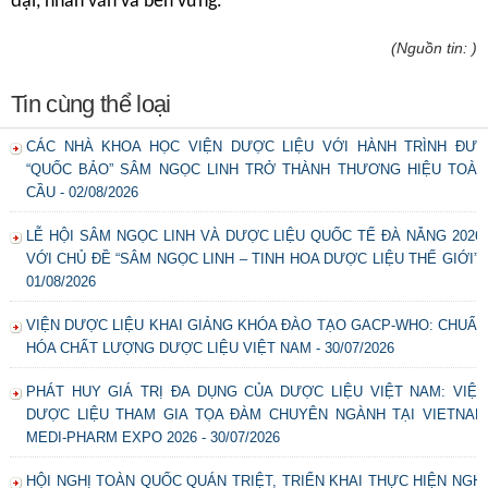
đại, nhân văn và bền vững.
(Nguồn tin: )
Tin cùng thể loại
CÁC NHÀ KHOA HỌC VIỆN DƯỢC LIỆU VỚI HÀNH TRÌNH ĐƯA
“QUỐC BẢO” SÂM NGỌC LINH TRỞ THÀNH THƯƠNG HIỆU TOÀN
CẦU - 02/08/2026
LỄ HỘI SÂM NGỌC LINH VÀ DƯỢC LIỆU QUỐC TẾ ĐÀ NẴNG 2026,
VỚI CHỦ ĐỀ “SÂM NGỌC LINH – TINH HOA DƯỢC LIỆU THẾ GIỚI” -
01/08/2026
VIỆN DƯỢC LIỆU KHAI GIẢNG KHÓA ĐÀO TẠO GACP-WHO: CHUẨN
HÓA CHẤT LƯỢNG DƯỢC LIỆU VIỆT NAM - 30/07/2026
PHÁT HUY GIÁ TRỊ ĐA DỤNG CỦA DƯỢC LIỆU VIỆT NAM: VIỆN
DƯỢC LIỆU THAM GIA TỌA ĐÀM CHUYÊN NGÀNH TẠI VIETNAM
MEDI-PHARM EXPO 2026 - 30/07/2026
HỘI NGHỊ TOÀN QUỐC QUÁN TRIỆT, TRIỂN KHAI THỰC HIỆN NGHỊ