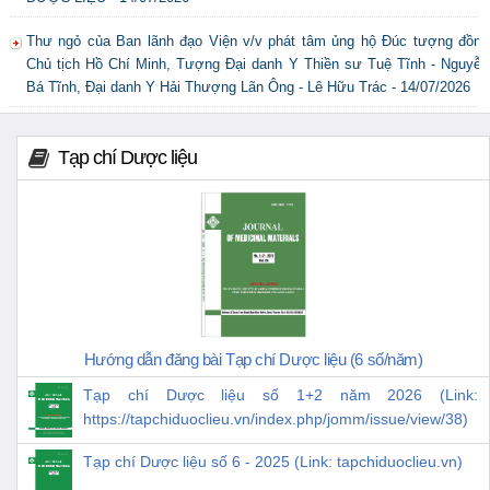
Thư ngỏ của Ban lãnh đạo Viện v/v phát tâm ủng hộ Đúc tượng đồng
Chủ tịch Hồ Chí Minh, Tượng Đại danh Y Thiền sư Tuệ Tĩnh - Nguyễn
Bá Tĩnh, Đại danh Y Hải Thượng Lãn Ông - Lê Hữu Trác - 14/07/2026
Tạp chí Dược liệu
Hướng dẫn đăng bài Tạp chí Dược liệu (6 số/năm)
Tạp chí Dược liệu số 1+2 năm 2026 (Link:
https://tapchiduoclieu.vn/index.php/jomm/issue/view/38)
Tạp chí Dược liệu số 6 - 2025 (Link: tapchiduoclieu.vn)