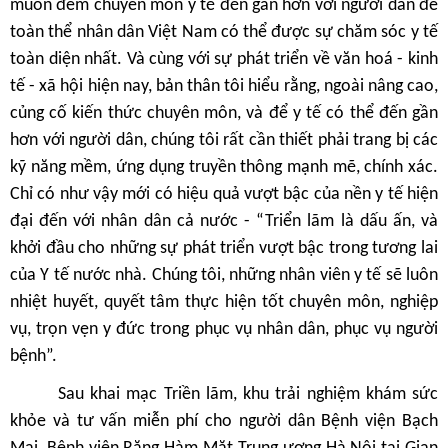
muốn đem chuyên môn y tế đến gần hơn với người dân để
toàn thể nhân dân Việt Nam có thể được sự chăm sóc y tế
toàn diện nhất. Và cùng với sự phát triển về văn hoá - kinh
tế - xã hội hiện nay, bản thân tôi hiểu rằng, ngoài nâng cao,
củng cố kiến thức chuyên môn, và để y tế có thể đến gần
hơn với người dân, chúng tôi rất cần thiết phải trang bị các
kỹ năng mềm, ứng dụng truyền thông mạnh mẽ, chính xác.
Chỉ có như vậy mới có hiệu quả vượt bậc của nền y tế hiện
đại đến với nhân dân cả nước - “Triển lãm là dấu ấn, và
khởi đầu cho những sự phát triển vượt bậc trong tương lai
của Y tế nước nhà. Chúng tôi, những nhân viên y tế sẽ luôn
nhiệt huyết, quyết tâm thực hiện tốt chuyên môn, nghiệp
vụ, trọn vẹn y đức trong phục vụ nhân dân, phục vụ người
bệnh”.
Sau khai mạc Triền lãm, khu trải nghiệm khám sức
khỏe và tư vấn miễn phí cho người dân Bệnh viện Bạch