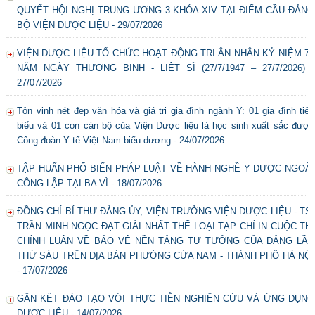
QUYẾT HỘI NGHỊ TRUNG ƯƠNG 3 KHÓA XIV TẠI ĐIỂM CẦU ĐẢNG
BỘ VIỆN DƯỢC LIỆU - 29/07/2026
VIỆN DƯỢC LIỆU TỔ CHỨC HOẠT ĐỘNG TRI ÂN NHÂN KỶ NIỆM 79
NĂM NGÀY THƯƠNG BINH - LIỆT SĨ (27/7/1947 – 27/7/2026) -
27/07/2026
Tôn vinh nét đẹp văn hóa và giá trị gia đình ngành Y: 01 gia đình tiêu
biểu và 01 con cán bộ của Viện Dược liệu là học sinh xuất sắc được
Công đoàn Y tế Việt Nam biểu dương - 24/07/2026
TẬP HUẤN PHỔ BIẾN PHÁP LUẬT VỀ HÀNH NGHỀ Y DƯỢC NGOÀI
CÔNG LẬP TẠI BA VÌ - 18/07/2026
ĐỒNG CHÍ BÍ THƯ ĐẢNG ỦY, VIỆN TRƯỞNG VIỆN DƯỢC LIỆU - TS.
TRẦN MINH NGỌC ĐẠT GIẢI NHẤT THỂ LOẠI TẠP CHÍ IN CUỘC THI
CHÍNH LUẬN VỀ BẢO VỆ NỀN TẢNG TƯ TƯỞNG CỦA ĐẢNG LẦN
THỨ SÁU TRÊN ĐỊA BÀN PHƯỜNG CỬA NAM - THÀNH PHỐ HÀ NỘI
- 17/07/2026
GẮN KẾT ĐÀO TẠO VỚI THỰC TIỄN NGHIÊN CỨU VÀ ỨNG DỤNG
DƯỢC LIỆU - 14/07/2026