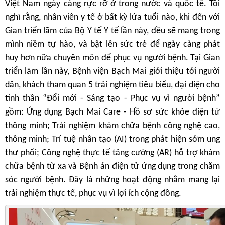
Việt Nam ngày càng rực rỡ ở trong nước và quốc tế. Tôi
nghĩ rằng, nhân viên y tế ở bất kỳ lứa tuổi nào, khi đến với
Gian triển lãm của Bộ Y tế Y tế lần này, đều sẽ mang trong
mình niềm tự hào, và bật lên sức trẻ để ngày càng phát
huy hơn nữa chuyên môn để phục vụ người bệnh. Tại Gian
triển lãm lần này, Bệnh viện Bạch Mai giới thiệu tới người
dân, khách tham quan 5 trải nghiệm tiêu biểu, đại diện cho
tinh thần “Đổi mới - Sáng tạo - Phục vụ vì người bệnh”
gồm: Ứng dụng Bạch Mai Care - Hồ sơ sức khỏe điện tử
thông minh; Trải nghiệm khám chữa bệnh công nghệ cao,
thông minh; Trí tuệ nhân tạo (AI) trong phát hiện sớm ung
thư phổi; Công nghệ thực tế tăng cường (AR) hỗ trợ khám
chữa bệnh từ xa và Bệnh án điện tử ứng dụng trong chăm
sóc người bệnh. Đây là những hoạt động nhằm mang lại
trải nghiệm thực tế, phục vụ vì lợi ích cộng đồng.