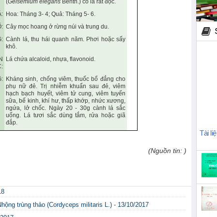
(
Gelsemium elegans
Benth.) có lá rất độc.
:
Hoa: Tháng 3- 4; Quả: Tháng 5- 6.
:
Cây mọc hoang ở rừng núi và trung du.
:
Cành lá, thu hái quanh năm. Phơi hoặc sấy
khô.
N
Lá chứa alcaloid, nhựa, flavonoid.
:
:
Kháng sinh, chống viêm, thuốc bổ đắng cho
phụ nữ đẻ. Trị nhiễm khuẩn sau đẻ, viêm
hạch bạch huyết, viêm tử cung, viêm tuyến
sữa, bế kinh, khí hư, thấp khớp, nhức xương,
ngứa, lở chốc. Ngày 20 - 30g cành lá sắc
uống. Lá tươi sắc dùng tắm, rửa hoặc giã
đắp.
Tài li
(Nguồn tin: )
18
hộng trùng thảo (Cordyceps militaris L.) - 13/10/2017