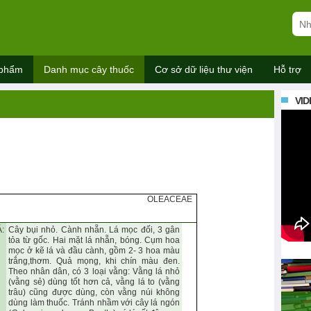
 phẩm
Danh mục cây thuốc
Cơ sở dữ liệu thư viện
Hỗ trợ
VID
OLEACEAE
:
Cây bụi nhỏ. Cành nhẵn. Lá mọc đối, 3 gân
tỏa từ gốc.
Hai mặt lá nhẵn, bóng. Cụm hoa
mọc ở kẽ lá và đầu cành, gồm 2- 3 hoa màu
trắng,thơm. Quả mọng, khi chín màu đen.
Theo nhân dân, có 3 loại vằng: Vằng lá nhỏ
(vằng sẻ) dùng tốt hơn cả, vằng lá to (vằng
trâu) cũng được dùng, còn vằng núi không
dùng làm thuốc. Tránh nhầm với cây lá ngón