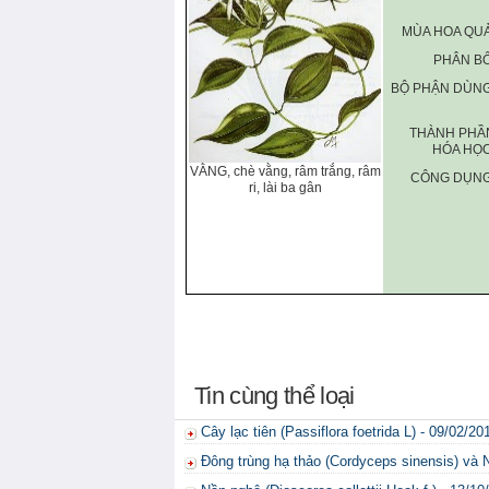
MÙA HOA QUẢ
PHÂN BỐ
BỘ PHẬN DÙNG
THÀNH PHẦ
HÓA HỌC
VẰNG, chè vằng, râm trắng, râm
CÔNG DỤNG
ri, lài ba gân
Tin cùng thể loại
Cây lạc tiên (Passiflora foetrida L) - 09/02/20
Đông trùng hạ thảo (Cordyceps sinensis) và N