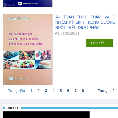
AN TOÀN THỰC PHẨM VÀ Ô
NHIỄM KÝ SINH TRÙNG ĐƯỜNG
RUỘT TRÊN THỰC PHẨM
21/01/2021
Xem tiếp ...
Trang đầu
1
2
3
4
5
6
7
8
...
Trang cuối
VIDEO