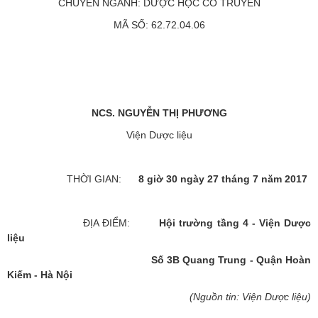
CHUYÊN NGÀNH: DƯỢC HỌC CỔ TRUYỀN
MÃ SỐ: 62.72.04.06
NCS. NGUYỄN THỊ PHƯƠNG
Viện Dược liệu
THỜI GIAN:
8
giờ 30 ngày 27 tháng 7 năm 2017
ĐỊA ĐIỂM:
Hội trường tầng 4
- Viện Dược
liệu
Số 3B Quang Trung - Quận Hoàn
Kiếm - Hà Nội
(Nguồn tin: Viện Dược liệu)