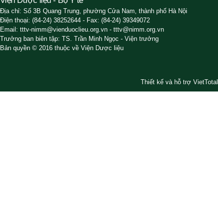
Viện Dược liệu - Bộ Y tế
Địa chỉ: Số 3B Quang Trung, phường Cửa Nam, thành phố Hà Nội
Điện thoại: (84-24) 38252644 - Fax: (84-24) 39349072
Email: tttv-nimm@vienduoclieu.org.vn - tttv@nimm.org.vn
Trưởng ban biên tập: TS. Trần Minh Ngọc - Viện trưởng
Bản quyền © 2016 thuộc về Viện Dược liệu
Thiết kế và hỗ trợ VietTotal