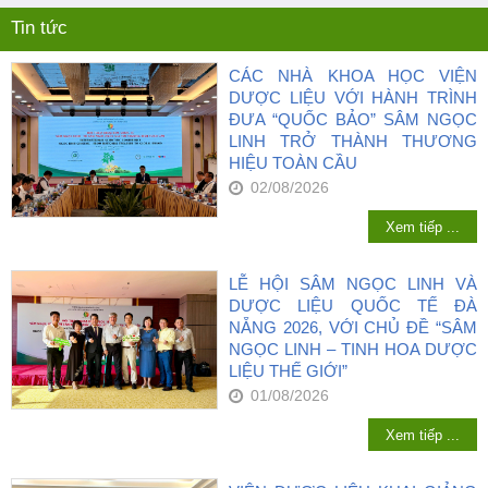
Tin tức
CÁC NHÀ KHOA HỌC VIỆN
DƯỢC LIỆU VỚI HÀNH TRÌNH
ĐƯA “QUỐC BẢO” SÂM NGỌC
LINH TRỞ THÀNH THƯƠNG
HIỆU TOÀN CẦU
02/08/2026
Xem tiếp ...
LỄ HỘI SÂM NGỌC LINH VÀ
DƯỢC LIỆU QUỐC TẾ ĐÀ
NẴNG 2026, VỚI CHỦ ĐỀ “SÂM
NGỌC LINH – TINH HOA DƯỢC
LIỆU THẾ GIỚI”
01/08/2026
Xem tiếp ...