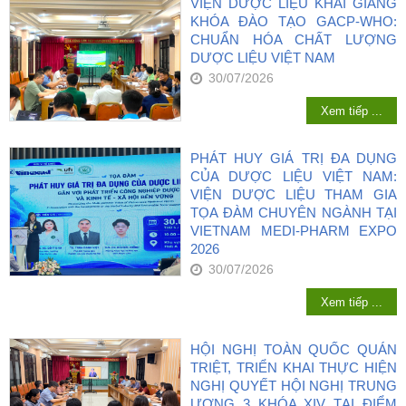
VIỆN DƯỢC LIỆU KHAI GIẢNG
KHÓA ĐÀO TẠO GACP-WHO:
CHUẨN HÓA CHẤT LƯỢNG
DƯỢC LIỆU VIỆT NAM
30/07/2026
Xem tiếp ...
PHÁT HUY GIÁ TRỊ ĐA DỤNG
CỦA DƯỢC LIỆU VIỆT NAM:
VIỆN DƯỢC LIỆU THAM GIA
TỌA ĐÀM CHUYÊN NGÀNH TẠI
VIETNAM MEDI-PHARM EXPO
2026
30/07/2026
Xem tiếp ...
HỘI NGHỊ TOÀN QUỐC QUÁN
TRIỆT, TRIỂN KHAI THỰC HIỆN
NGHỊ QUYẾT HỘI NGHỊ TRUNG
ƯƠNG 3 KHÓA XIV TẠI ĐIỂM