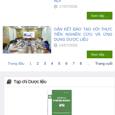
NỘI
17/07/2026
Xem tiếp ...
GẮN KẾT ĐÀO TẠO VỚI THỰC
TIỄN NGHIÊN CỨU VÀ ỨNG
DỤNG DƯỢC LIỆU
14/07/2026
Xem tiếp ...
Trang đầu
1
2
3
4
5
6
7
8
...
Trang cuối
Tạp chí Dược liệu