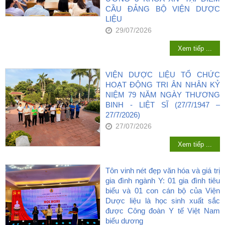
CẦU ĐẢNG BỘ VIỆN DƯỢC
LIỆU
29/07/2026
Xem tiếp ...
VIỆN DƯỢC LIỆU TỔ CHỨC
HOẠT ĐỘNG TRI ÂN NHÂN KỶ
NIỆM 79 NĂM NGÀY THƯƠNG
BINH - LIỆT SĨ (27/7/1947 –
27/7/2026)
27/07/2026
Xem tiếp ...
Tôn vinh nét đẹp văn hóa và giá trị
gia đình ngành Y: 01 gia đình tiêu
biểu và 01 con cán bộ của Viện
Dược liệu là học sinh xuất sắc
được Công đoàn Y tế Việt Nam
biểu dương