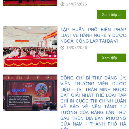
24/07/2026
Xem tiếp ...
TẬP HUẤN PHỔ BIẾN PHÁP
LUẬT VỀ HÀNH NGHỀ Y DƯỢC
NGOÀI CÔNG LẬP TẠI BA VÌ
18/07/2026
Xem tiếp ...
ĐỒNG CHÍ BÍ THƯ ĐẢNG ỦY,
VIỆN TRƯỞNG VIỆN DƯỢC
LIỆU - TS. TRẦN MINH NGỌC
ĐẠT GIẢI NHẤT THỂ LOẠI TẠP
CHÍ IN CUỘC THI CHÍNH LUẬN
VỀ BẢO VỆ NỀN TẢNG TƯ
TƯỞNG CỦA ĐẢNG LẦN THỨ
SÁU TRÊN ĐỊA BÀN PHƯỜNG
CỬA NAM - THÀNH PHỐ HÀ