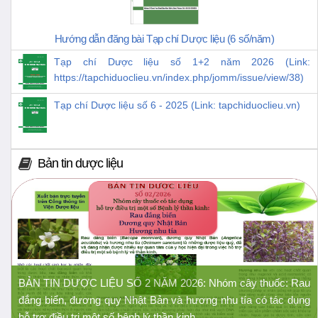
Hướng dẫn đăng bài Tạp chí Dược liệu (6 số/năm)
Tạp chí Dược liệu số 1+2 năm 2026 (Link:
https://tapchiduoclieu.vn/index.php/jomm/issue/view/38)
Tạp chí Dược liệu số 6 - 2025 (Link: tapchiduoclieu.vn)
Bản tin dược liệu
BẢN TIN DƯỢC LIỆU SỐ 2 NĂM 2026: Nhóm cây thuốc: Rau
đắng biển, đương quy Nhật Bản và hương nhu tía có tác dụng
hỗ trợ điều trị một số bệnh lý thần kinh