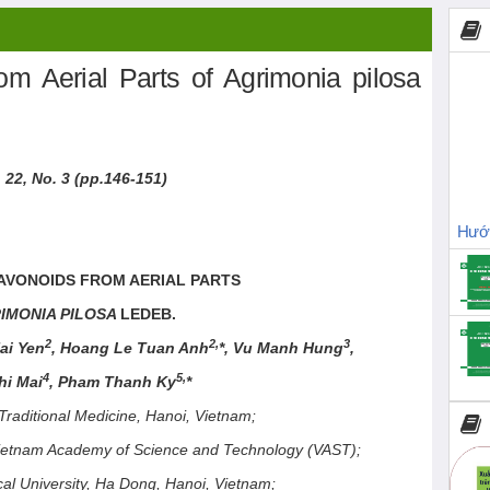
om Aerial Parts of Agrimonia pilosa
. 2
2
, No.
3
(pp.
146
-
151
)
Hướn
AVONOIDS FROM AERIAL PARTS
IMONIA PILOSA
LEDEB.
2
2,
3
ai Yen
, Hoang Le Tuan Anh
*, Vu Manh Hung
,
4
5,
hi Mai
, Pham Thanh Ky
*
f Traditional Medicine, Hanoi, Vietnam
;
, Vietnam Academy of Science and Technology (VAST
);
cal University, Ha Dong, Hanoi, Vietnam
;