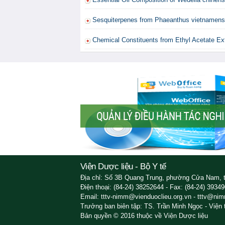
Sesquiterpenes from Phaeanthus vietnamensi
Chemical Constituents from Ethyl Acetate Ext
Viện Dược liệu - Bộ Y tế
Địa chỉ: Số 3B Quang Trung, phường Cửa Nam, 
Điện thoại: (84-24) 38252644 - Fax: (84-24) 3934
Email: tttv-nimm@vienduoclieu.org.vn - tttv@nim
Trưởng ban biên tập: TS. Trần Minh Ngọc - Viện
Bản quyền © 2016 thuộc về Viện Dược liệu