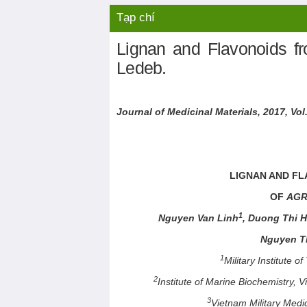
Liên hệ
Video nổi bật
Tạp chí
Lignan and Flavonoids fr
Ledeb.
Journal of Medicinal Materials, 201
7
, Vol
LIGNAN AND FL
OF
AGR
1
Nguyen Van Linh
, Duong Thi H
Nguyen T
1
Military Institute o
2
Institute of Marine Biochemistry
3
Vietnam Military Medi