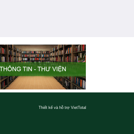
Thiết kế và hỗ trợ VietTotal