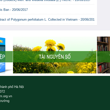
s Ban - 20/06/2017
ract of Polygonum perfoliatum L. Collected in Vietnam - 20/06/2017
thành phố Hà Nội
9072
m.org.vn
 trưởng