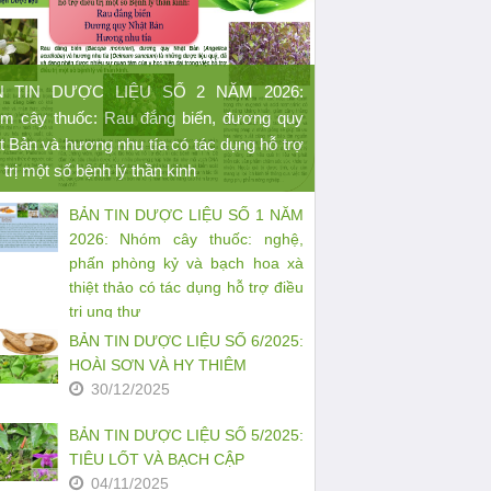
N TIN DƯỢC LIỆU SỐ 2 NĂM 2026:
m cây thuốc: Rau đắng biển, đương quy
t Bản và hương nhu tía có tác dụng hỗ trợ
 trị một số bệnh lý thần kinh
BẢN TIN DƯỢC LIỆU SỐ 1 NĂM
2026: Nhóm cây thuốc: nghệ,
phấn phòng kỷ và bạch hoa xà
thiệt thảo có tác dụng hỗ trợ điều
trị ung thư
27/03/2026
BẢN TIN DƯỢC LIỆU SỐ 6/2025:
HOÀI SƠN VÀ HY THIÊM
30/12/2025
BẢN TIN DƯỢC LIỆU SỐ 5/2025:
TIÊU LỐT VÀ BẠCH CẬP
04/11/2025