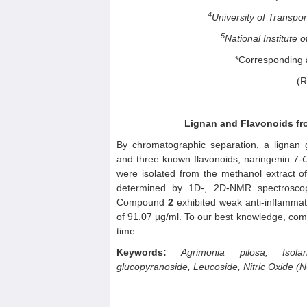
4
University of Transp
5
National Institute 
*Corresponding
(R
Lignan and
F
lavonoids f
By chromatographic separation, a lignan gl
and three known flavonoids, naringenin 7-
were isolated from the methanol extract of
determined by 1D-, 2D-
NMR
spectroscop
Compound
2
exhibited weak anti-inflammato
of 91.07 µg/ml. To our best knowledge, c
time.
Keywords
:
Agrimonia pilosa, Isolaric
glucopyranoside,
L
eucoside, Nitric Oxide (