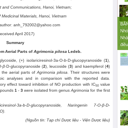
ort and Communications, Hanoi, Vietnam
;
of Medicinal Materials, Hanoi, Vietnam
BẢ
 author: anh_792002@yahoo.com
Nhó
eceived April 2017)
Nhậ
Summary
điều
rom
A
erial
P
arts of
Agrimonia pilosa
Ledeb.
ycoside, (+) isolariciresinol-3a-O-
b
-D-glucopyranoside (
1
),
O-β-
D-glucopyranoside (
2
), leucoside (
3
) and kaempferol (
4
)
 the aerial parts of
Agrimonia pilosa
. Their structures were
ic analyses and in comparison with the reported data.
ry effect toward inhibition of NO production with IC
value
50
ompounds
1
-
3
were isolated from genus
Agrimonia
for the first
iresinol-3a-
b
-
D-glucopyranoside, Naringenin 7-O-β-D-
NO)
.
(Nguồn tin: Tạp chí Dược liệu - Viện Dược liệu)