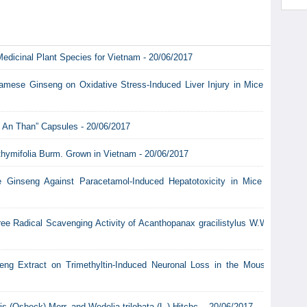
edicinal Plant Species for Vietnam - 20/06/2017
tnamese Ginseng on Oxidative Stress-Induced Liver Injury in Mice -
 An Than” Capsules - 20/06/2017
 thymifolia Burm. Grown in Vietnam - 20/06/2017
e Ginseng Against Paracetamol-Induced Hepatotoxicity in Mice -
 Free Radical Scavenging Activity of Acanthopanax gracilistylus W.W.
eng Extract on Trimethyltin-Induced Neuronal Loss in the Mouse
s (Osbeck) Merr. and Wedelia trilobata (L.) Hitchc. - 20/06/2017