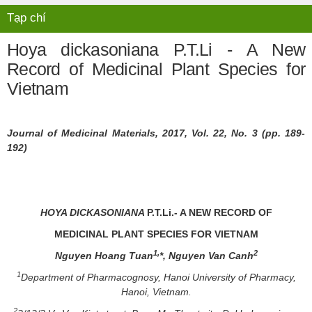
Tạp chí
Hoya dickasoniana P.T.Li - A New
Record of Medicinal Plant Species for
Vietnam
Journal of Medicinal Materials, 201
7
, Vol. 2
2
, No.
3
(pp.
189
-
192
)
HOYA DICKASONIANA
P.T.Li.- A NEW
RECORD OF
MEDICINAL PLANT
SPECIES FOR VIETNAM
1
,
2
Nguyen Hoang Tuan
*, Nguyen Van Canh
1
Department of Pharmacognosy, Hanoi University of Pharmacy,
Hanoi, Vietnam.
2