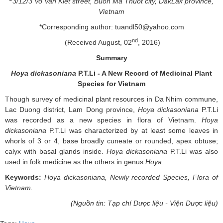
3/12/3 Vo Van Kiet street, Buon Ma Thuot city, DakLak province,
Vietnam
*Corresponding author: tuandl50@yahoo.com
nd
(Received August, 02
, 2016)
Summary
Hoya dickasoniana
P.T.Li - A New Record of Medicinal Plant
Species for Vietnam
Though survey of medicinal plant resources in Da Nhim commune,
Lac Duong district, Lam Dong province,
Hoya dickasoniana
P.T.Li
was recorded as a new species in flora of Vietnam.
Hoya
dickasoniana
P.T.Li was characterized by at least some leaves in
whorls of 3 or 4, base broadly cuneate or rounded, apex obtuse;
calyx with basal glands inside.
Hoya dickasoniana
P.T.Li was also
used in folk medicine as the others in genus
Hoya.
Keywords:
Hoya dickasoniana,
N
ewly recorded
S
pecies,
F
lora of
Vietnam.
(Nguồn tin: Tạp chí Dược liệu - Viện Dược liệu)