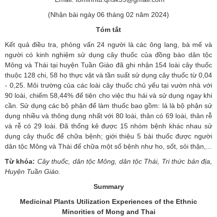
(Nhận bài ngày 06 tháng 02 năm 2024)
Tóm tắt
Kết quả điều tra, phỏng vấn 24 người là các ông lang, bà mế và
người có kinh nghiệm sử dụng cây thuốc của đồng bào dân tộc
Mông và Thái tại huyện Tuần Giáo đã ghi nhận 154 loài cây thuốc
thuộc 128 chi, 58 họ thực vật và tần suất sử dụng cây thuốc từ 0,04
- 0,25. Môi trường của các loài cây thuốc chủ yếu tại vườn nhà với
90 loài, chiếm 58,44% để tiện cho việc thu hái và sử dụng ngay khi
cần. Sử dụng các bộ phận để làm thuốc bao gồm: lá là bộ phận sử
dụng nhiều và thông dụng nhất với 80 loài, thân có 69 loài, thân rễ
và rễ có 29 loài. Đã thống kê được 15 nhóm bệnh khác nhau sử
dụng cây thuốc để chữa bệnh; giới thiệu 5 bài thuốc được người
dân tộc Mông và Thái để chữa một số bệnh như ho, sốt, sỏi thận,...
Từ khóa:
Cây thuốc, dân tộc Mông, dân tộc Thái, Tri thức bản địa,
Huyện Tuần Giáo.
Summary
Medicinal Plants Utilization
Experiences
of the Ethnic
Minorities of Mong and Thai