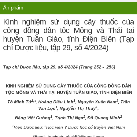
Ấn phẩm
Kinh nghiệm sử dụng cây thuốc của
cộng đồng dân tộc Mông và Thái tại
huyện Tuần Giáo, tỉnh Điện Biên (Tạp
chí Dược liệu, tập 29, số 4/2024)
Tạp chí Dược liệu, tập 2
9
, số
4
/20
24
(Trang
252
-
256
)
KINH NGHIỆM SỬ DỤNG CÂY THUỐC CỦA CỘNG ĐỒNG DÂN
TỘC MÔNG VÀ THÁI TẠI HUYỆN TUẦN GIÁO, TỈNH ĐIỆN BIÊN
1,
1
1
Tô Minh Tứ
*, Hoàng Diệu Linh
, Nguyễn Xuân Nam
, Trần
1
1
Văn Lộc
, Nguyễn Thị Thúy
,
1
1
2
Đặng Việt Cường
, Trịnh Thị Nga
, Đỗ Quang Minh
1
2
Viện Dược liệu;
Học viện Y Dược học cổ truyền Việt Nam
*Email: tominhtu.qhsk59@gmail.com