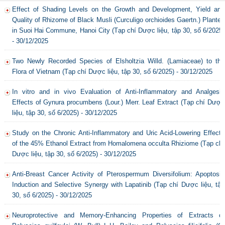
Effect of Shading Levels on the Growth and Development, Yield and
Quality of Rhizome of Black Musli (Curculigo orchioides Gaertn.) Planted
in Suoi Hai Commune, Hanoi City (Tạp chí Dược liệu, tập 30, số 6/2025)
- 30/12/2025
Two Newly Recorded Species of Elsholtzia Willd. (Lamiaceae) to the
Flora of Vietnam (Tạp chí Dược liệu, tập 30, số 6/2025) - 30/12/2025
In vitro and in vivo Evaluation of Anti-Inflammatory and Analgesic
Effects of Gynura procumbens (Lour.) Merr. Leaf Extract (Tạp chí Dược
liệu, tập 30, số 6/2025) - 30/12/2025
Study on the Chronic Anti-Inflammatory and Uric Acid-Lowering Effects
of the 45% Ethanol Extract from Homalomena occulta Rhiziome (Tạp chí
Dược liệu, tập 30, số 6/2025) - 30/12/2025
Anti-Breast Cancer Activity of Pterospermum Diversifolium: Apoptosis
Induction and Selective Synergy with Lapatinib (Tạp chí Dược liệu, tập
30, số 6/2025) - 30/12/2025
Neuroprotective and Memory-Enhancing Properties of Extracts of