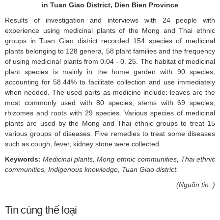
in Tuan Giao District, Dien Bien Province
Results of investigation and interviews with 24 people with
experience using medicinal plants of the Mong and Thai ethnic
groups in Tuan Giao district recorded 154 species of medicinal
plants belonging to 128 genera, 58 plant families and the frequency
of using medicinal plants from 0.04 - 0. 25. The habitat of medicinal
plant species is mainly in the home garden with 90 species,
accounting for 58.44% to facilitate collection and use immediately
when needed. The used parts as medicine include: leaves are the
most commonly used with 80 species, stems with 69 species,
rhizomes and roots with 29 species. Various species of medicinal
plants are used by the Mong and Thai ethnic groups to treat 15
various groups of diseases. Five remedies to treat some diseases
such as cough, fever, kidney stone were collected.
Keywords:
Medicinal plants, Mong ethnic communities, Thai ethnic
communities, Indigenous knowledge, Tuan Giao district.
(Nguồn tin: )
Tin cùng thể loại