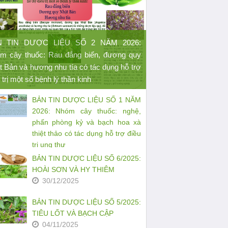
N TIN DƯỢC LIỆU SỐ 2 NĂM 2026:
m cây thuốc: Rau đắng biển, đương quy
t Bản và hương nhu tía có tác dụng hỗ trợ
 trị một số bệnh lý thần kinh
BẢN TIN DƯỢC LIỆU SỐ 1 NĂM
2026: Nhóm cây thuốc: nghệ,
phấn phòng kỷ và bạch hoa xà
thiệt thảo có tác dụng hỗ trợ điều
trị ung thư
27/03/2026
BẢN TIN DƯỢC LIỆU SỐ 6/2025:
HOÀI SƠN VÀ HY THIÊM
30/12/2025
BẢN TIN DƯỢC LIỆU SỐ 5/2025:
TIÊU LỐT VÀ BẠCH CẬP
04/11/2025