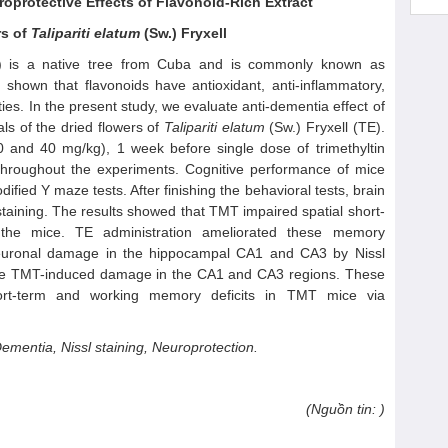
roprotective
E
ffects of
Flavonoid-Rich Extract
rs of
Talipariti elatum
(
Sw.
)
Fryxell
) is a native tree from Cuba and is commonly known as
 shown that flavonoids have antioxidant, anti-inflammatory,
ties. In the present study, we evaluate anti-dementia effect of
als of the dried flowers of
Talipariti elatum
(Sw.) Fryxell (TE).
0 and 40 mg/kg), 1 week before single dose of trimethyltin
 throughout the experiments. Cognitive performance of mice
ified Y maze tests. After finishing the behavioral tests, brain
staining. The results showed that TMT impaired spatial short-
the mice. TE administration ameliorated these memory
 neuronal damage in the hippocampal CA1 and CA3 by Nissl
the TMT-induced damage in the CA1 and CA3 regions. These
ort-term and working memory deficits in TMT mice via
 Dementia, Nissl staining, Neuroprotection.
(Nguồn tin: )