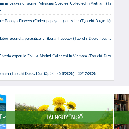
itrin in Leaves of some Polyscias Species Collected in Vietnam (Tạp
5
ale Papaya Flowers (Carica papaya L.) on Mice (Tạp chí Dược liệu,
etoe Scurrula parasitica L. (Loranthaceae) (Tạp chí Dược liệu, tập
hretia asperula Zoll. & Moritzi Collected in Vietnam (Tạp chí Dược
tnam (Tạp chí Dược liệu, tập 30, số 6/2025) - 30/12/2025