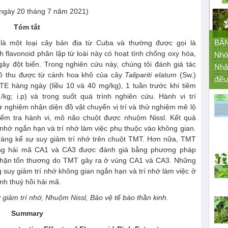
 ngày 20 tháng 7 năm 2021)
Tóm tắt
BẢ
 là một loại cây bản địa từ Cuba và thường được gọi là
flavonoid phân lập từ loài này có hoạt tính chống oxy hóa,
Nhó
ây đột biến. Trong nghiên cứu này, chúng tôi đánh giá tác
Nhậ
thô thu được từ cánh hoa khô của cây
Talipariti elatum
(Sw.)
điều
TE hàng ngày (liều 10 và 40 mg/kg), 1 tuần trước khi tiêm
/kg; i.p) và trong suốt quá trình nghiên cứu. Hành vi trí
 nghiệm nhận diện đồ vật chuyển vị trí và thử nghiệm mê lộ
 kiểm tra hành vi, mô não chuột được nhuộm Nissl. Kết quả
 nhớ ngắn hạn và trí nhớ làm việc phụ thuộc vào không gian.
 đáng kể sự suy giảm trí nhớ trên chuột TMT. Hơn nữa, TMT
vùng hải mã CA1 và CA3 được đánh giá bằng phương pháp
 chặn tổn thương do TMT gây ra ở vùng CA1 và CA3. Những
ng suy giảm trí nhớ không gian ngắn hạn và trí nhớ làm việc ở
nh thuỳ hồi hải mã.
y giảm trí nhớ, Nhuộm Nissl, Bảo vệ tế bào thần kinh.
Summary