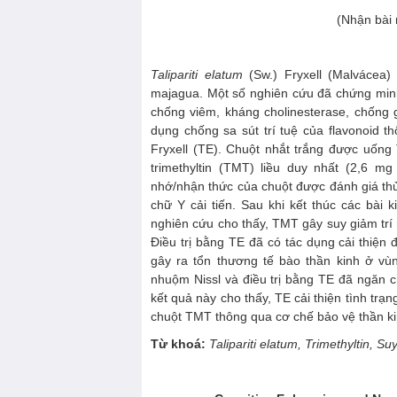
(Nhận bài
Talipariti elatum
(Sw.) Fryxell (Malvácea)
majagua. Một số nghiên cứu đã chứng minh 
chống viêm, kháng cholinesterase, chống g
dụng chống sa sút trí tuệ của flavonoid 
Fryxell (TE). Chuột nhắt trắng được uống 
trimethyltin (TMT) liều duy nhất (2,6 mg 
nhớ/nhận thức của chuột được đánh giá thử
chữ Y cải tiến. Sau khi kết thúc các bài
nghiên cứu cho thấy, TMT gây suy giảm trí
Điều trị bằng TE đã có tác dụng cải thiện
gây ra tổn thương tế bào thần kinh ở 
nhuộm Nissl và điều trị bằng TE đã ngăn
kết quả này cho thấy, TE cải thiện tình trạ
chuột TMT thông qua cơ chế bảo vệ thần ki
Từ khoá:
Talipariti elatum, T
rimethyltin, Su