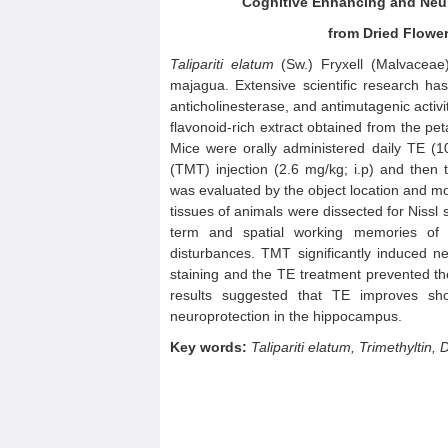
Cognitive
E
nhancing and
N
eu
from
D
ried
F
lowe
Talipariti elatum
(Sw.) Fryxell (Malvaceae
majagua. Extensive scientific research has
anticholinesterase, and antimutagenic activi
flavonoid-rich extract obtained from the pet
Mice were orally administered daily TE (1
(TMT) injection (2.6 mg/kg; i.p) and then
was evaluated by the object location and mod
tissues of animals were dissected for Nissl 
term and spatial working memories of 
disturbances. TMT significantly induced
staining and the TE treatment prevented 
results suggested that TE improves sh
neuroprotection in the hippocampus.
Key words:
Talipariti elatum
, Trimethyltin,