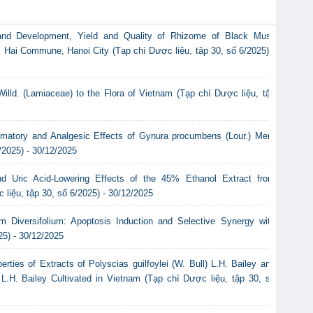
and Development, Yield and Quality of Rhizome of Black Musli
oi Hai Commune, Hanoi City (Tạp chí Dược liệu, tập 30, số 6/2025) -
illd. (Lamiaceae) to the Flora of Vietnam (Tạp chí Dược liệu, tập
lammatory and Analgesic Effects of Gynura procumbens (Lour.) Merr.
/2025) - 30/12/2025
nd Uric Acid-Lowering Effects of the 45% Ethanol Extract from
iệu, tập 30, số 6/2025) - 30/12/2025
m Diversifolium: Apoptosis Induction and Selective Synergy with
25) - 30/12/2025
ties of Extracts of Polyscias guilfoylei (W. Bull) L.H. Bailey and
) L.H. Bailey Cultivated in Vietnam (Tạp chí Dược liệu, tập 30, số