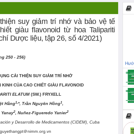
thiện suy giảm trí nhớ và bảo vệ tế
ết giàu flavonoid từ hoa Talipariti
chí Dược liệu, tập 26, số 4/2021)
ang
250
-
256
)
Hướn
ỤNG CẢI THIỆN SUY GIẢM TRÍ NHỚ
 KINH CỦA CAO CHIẾT GIÀU FLAVONOID
PARITI ELATUM
(
SW.
)
FRYXELL
1,
1
ệt Hằng
*, Trần Nguyên Hồng
,
2
2
 Yanay
, Nuñez-Figueredo Yanier
igación y Desarrollo de Medicamentos (CIDEM), Cuba
nguyethangpt＠nimm.org.vn