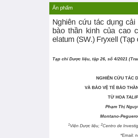
Liên hệ
Video nổi bật
Ấn phẩm
Nghiên cứu tác dụng cải 
bào thần kinh của cao chi
elatum (SW.) Fryxell (Tạp 
Tạp chí Dược liệu, tập 2
6
, số
4
/20
21
(Tr
NGHIÊN CỨU TÁC D
VÀ BẢO VỆ TẾ BÀO THẦN
TỪ HOA
TALI
Phạm Thị Nguy
Montano-Peguero
1
2
Viện Dược liệu;
Centro de Invest
*Email: 