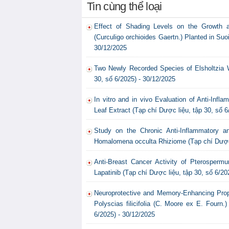
Tin cùng thể loại
Effect of Shading Levels on the Growth 
(Curculigo orchioides Gaertn.) Planted in Su
30/12/2025
Two Newly Recorded Species of Elsholtzia W
30, số 6/2025) - 30/12/2025
In vitro and in vivo Evaluation of Anti-Inf
Leaf Extract (Tạp chí Dược liệu, tập 30, số 6
Study on the Chronic Anti-Inflammatory a
Homalomena occulta Rhiziome (Tạp chí Dược l
Anti-Breast Cancer Activity of Pterospermu
Lapatinib (Tạp chí Dược liệu, tập 30, số 6/20
Neuroprotective and Memory-Enhancing Proper
Polyscias filicifolia (C. Moore ex E. Fourn.
6/2025) - 30/12/2025