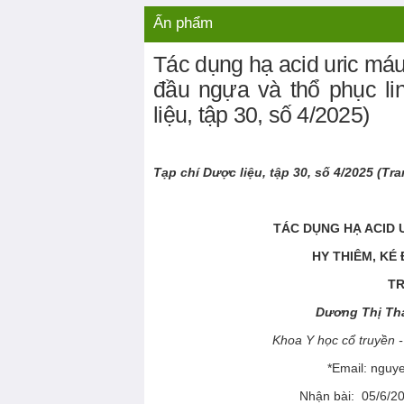
Liên hệ
Video nổi bật
Ấn phẩm
Tác dụng hạ acid uric máu
đầu ngựa và thổ phục li
liệu, tập 30, số 4/2025)
Tạp chí Dược liệu, tập
30
, số
4
/20
25
(Tra
TÁC DỤNG HẠ ACID
HY THIÊM, KÉ
TR
Dương Thị Th
Khoa Y học cổ truyền 
*Email: ngu
Nhận bài: 05/6/2