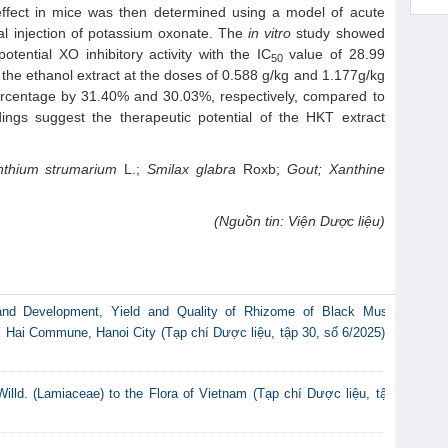
c effect in mice was then determined using a model of acute
al injection of potassium oxonate. The
in vitro
study showed
tential XO inhibitory activity with the IC
value of 28.99
50
the ethanol extract at the doses of 0.588 g/kg and 1.177g/kg
 percentage by 31.40% and 30.03%, respectively, compared to
dings suggest the therapeutic potential of the HKT extract
nthium strumarium
L.;
Smilax glabra
Roxb;
Gout; Xanthine
(Nguồn tin: Viện Dược liệu)
and Development, Yield and Quality of Rhizome of Black Musli
oi Hai Commune, Hanoi City (Tạp chí Dược liệu, tập 30, số 6/2025) -
illd. (Lamiaceae) to the Flora of Vietnam (Tạp chí Dược liệu, tập