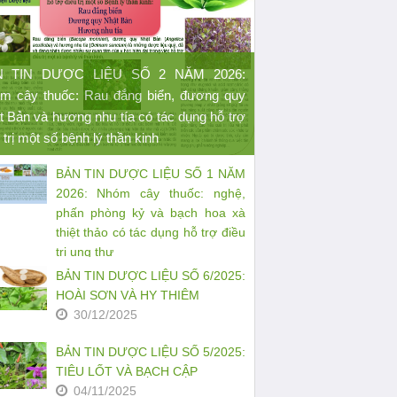
N TIN DƯỢC LIỆU SỐ 2 NĂM 2026:
m cây thuốc: Rau đắng biển, đương quy
t Bản và hương nhu tía có tác dụng hỗ trợ
 trị một số bệnh lý thần kinh
BẢN TIN DƯỢC LIỆU SỐ 1 NĂM
2026: Nhóm cây thuốc: nghệ,
phấn phòng kỷ và bạch hoa xà
thiệt thảo có tác dụng hỗ trợ điều
trị ung thư
27/03/2026
BẢN TIN DƯỢC LIỆU SỐ 6/2025:
HOÀI SƠN VÀ HY THIÊM
30/12/2025
BẢN TIN DƯỢC LIỆU SỐ 5/2025:
TIÊU LỐT VÀ BẠCH CẬP
04/11/2025