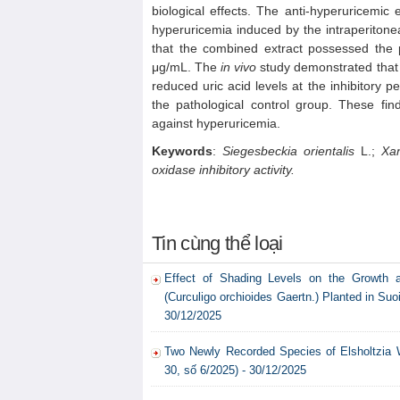
biological effects. The anti-hyperuricemi
hyperuricemia induced by the intraperitone
that the combined extract possessed the po
μg/mL. The
in vivo
study demonstrated that 
reduced uric acid levels at the inhibitory
the pathological control group. These fin
against hyperuricemia.
Keywords
:
Siegesbeckia orientalis
L.;
Xa
oxidase inhibitory activity.
Tin cùng thể loại
Effect of Shading Levels on the Growth 
(Curculigo orchioides Gaertn.) Planted in Su
30/12/2025
Two Newly Recorded Species of Elsholtzia W
30, số 6/2025) - 30/12/2025