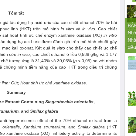
Tóm tắt
iá tác dụng hạ acid uric của cao chiết ethanol 70% từ bài
BẢ
 phục linh (HKT) trên mô hình
in vitro
và
in vivo
. Cao chiết
Nhó
o sát hoạt tính ức chế enzym xanthine oxidase (XO)
in vitro
Nhậ
 tác dụng hạ acid uric được đánh giá trên mô hình chuột gây
điều
c mạc kali oxonat. Kết quả
in vitro
cho thấy cao chiết ức chế
ghiên cứu
in vivo
, cao chiết ethanol ở liều 0,588 g/kg và 1,177
ức chế tương ứng là 31,40% và 30,03% (
p
< 0,05) so với nhóm
đã chứng minh tiềm năng của cao HKT trong điều trị chứng
linh; Gút; Hoạt tính ức chế xanthine oxidase.
Summary
the Extract Containing
Siegesbeckia orientalis
,
rumarium,
and
Smilax glabra
anti-hyperuricemic effect of the 70% ethanol extract from a
 orientalis
,
X
anthium strumarium
, and
S
milax glabra
(HKT
itro
xanthine oxidase (XO) inhibitory activity to determine its