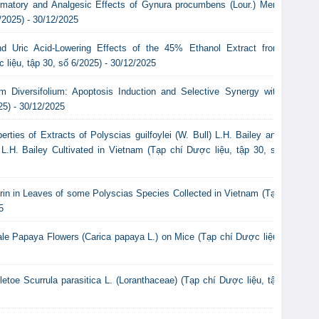
lammatory and Analgesic Effects of Gynura procumbens (Lour.) Merr.
/2025) - 30/12/2025
nd Uric Acid-Lowering Effects of the 45% Ethanol Extract from
iệu, tập 30, số 6/2025) - 30/12/2025
m Diversifolium: Apoptosis Induction and Selective Synergy with
25) - 30/12/2025
ties of Extracts of Polyscias guilfoylei (W. Bull) L.H. Bailey and
) L.H. Bailey Cultivated in Vietnam (Tạp chí Dược liệu, tập 30, số
itrin in Leaves of some Polyscias Species Collected in Vietnam (Tạp
5
ale Papaya Flowers (Carica papaya L.) on Mice (Tạp chí Dược liệu,
etoe Scurrula parasitica L. (Loranthaceae) (Tạp chí Dược liệu, tập