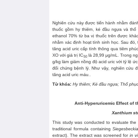
Nghiên cứu này được tiến hành nhằm đánh g
thuốc gồm hy thiêm, ké đầu ngựa và thổ
ethanol 70% từ ba vị thuốc trên được khả
nhằm xác định hoạt tính sinh học. Sau đó,
tăng acid uric cấp tính thông qua tiêm phú
XO với giá trị IC
là 28,99 μg/mL. Trong n
50
g/kg làm giảm nồng độ acid uric với tỷ lệ 
đối chứng bệnh lý. Như vậy, nghiên cứu 
tăng acid uric máu..
Từ khóa:
Hy thiêm; Ké đầu ngựa; Thổ phục 
Anti-Hyperuricemic Effect of 
Xanthium st
This study was conducted to evaluate the 
traditional formula containing
S
i
e
gesbeckia
extract). The extract was screened for
in v