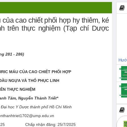
 của cao chiết phối hợp hy thiêm, ké
nh trên thực nghiệm (Tạp chí Dược
ng
281
-
286
)
Hướn
 URIC MÁU
CỦA CAO CHIẾT PHỐI HỢP
 ĐẦU NGỰA VÀ THỔ PHỤC LINH
ÊN THỰC NGHIỆM
anh Tâm, Nguyễn Thành Triết*
- Đại học Y Dược thành phố Hồ Chí Minh
yenthanhtriet1702@ump.edu.vn
025
Chấp nhận đăng: 25/7/2025