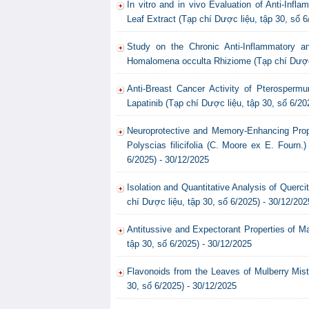
In vitro and in vivo Evaluation of Anti-Inf
Leaf Extract (Tạp chí Dược liệu, tập 30, số 6
Study on the Chronic Anti-Inflammatory a
Homalomena occulta Rhiziome (Tạp chí Dược l
Anti-Breast Cancer Activity of Pterospermu
Lapatinib (Tạp chí Dược liệu, tập 30, số 6/20
Neuroprotective and Memory-Enhancing Proper
Polyscias filicifolia (C. Moore ex E. Fourn.
6/2025) - 30/12/2025
Isolation and Quantitative Analysis of Querc
chí Dược liệu, tập 30, số 6/2025) - 30/12/202
Antitussive and Expectorant Properties of M
tập 30, số 6/2025) - 30/12/2025
Flavonoids from the Leaves of Mulberry Mistl
30, số 6/2025) - 30/12/2025