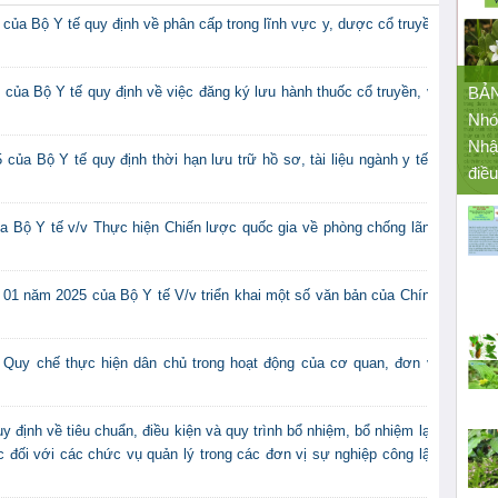
của Bộ Y tế quy định về phân cấp trong lĩnh vực y, dược cổ truyền
của Bộ Y tế quy định về việc đăng ký lưu hành thuốc cổ truyền, vị
BẢ
Nhó
Nhậ
ủa Bộ Y tế quy định thời hạn lưu trữ hồ sơ, tài liệu ngành y tế -
điều
 Bộ Y tế v/v Thực hiện Chiến lược quốc gia về phòng chống lãng
01 năm 2025 của Bộ Y tế V/v triển khai một số văn bản của Chính
uy chế thực hiện dân chủ trong hoạt động của cơ quan, đơn vị
định về tiêu chuẩn, điều kiện và quy trình bổ nhiệm, bổ nhiệm lại,
c đối với các chức vụ quản lý trong các đơn vị sự nghiệp công lập