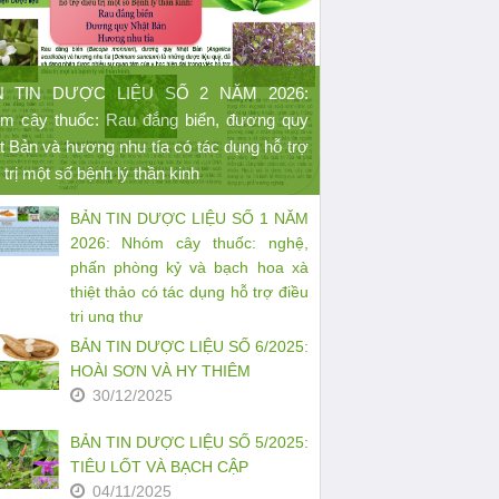
N TIN DƯỢC LIỆU SỐ 2 NĂM 2026:
m cây thuốc: Rau đắng biển, đương quy
t Bản và hương nhu tía có tác dụng hỗ trợ
 trị một số bệnh lý thần kinh
BẢN TIN DƯỢC LIỆU SỐ 1 NĂM
2026: Nhóm cây thuốc: nghệ,
phấn phòng kỷ và bạch hoa xà
thiệt thảo có tác dụng hỗ trợ điều
trị ung thư
27/03/2026
BẢN TIN DƯỢC LIỆU SỐ 6/2025:
HOÀI SƠN VÀ HY THIÊM
30/12/2025
BẢN TIN DƯỢC LIỆU SỐ 5/2025:
TIÊU LỐT VÀ BẠCH CẬP
04/11/2025