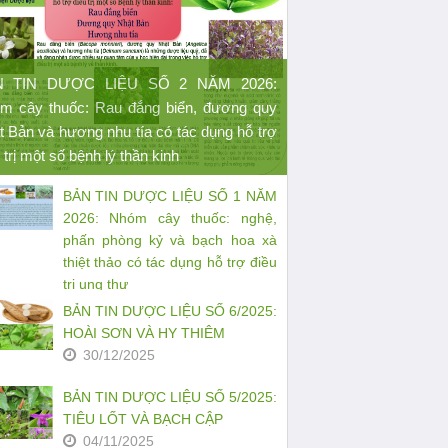
N TIN DƯỢC LIỆU SỐ 2 NĂM 2026:
m cây thuốc: Rau đắng biển, đương quy
t Bản và hương nhu tía có tác dụng hỗ trợ
 trị một số bệnh lý thần kinh
BẢN TIN DƯỢC LIỆU SỐ 1 NĂM
2026: Nhóm cây thuốc: nghệ,
phấn phòng kỷ và bạch hoa xà
thiệt thảo có tác dụng hỗ trợ điều
trị ung thư
27/03/2026
BẢN TIN DƯỢC LIỆU SỐ 6/2025:
HOÀI SƠN VÀ HY THIÊM
30/12/2025
BẢN TIN DƯỢC LIỆU SỐ 5/2025:
TIÊU LỐT VÀ BẠCH CẬP
04/11/2025