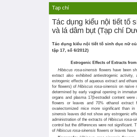
Liên hệ
Video nổi bật
Tạp chí
Tác dụng kiểu nội tiết tố 
và lá dâm bụt (Tạp chí Dượ
Tác dụng kiểu nội tiết tố sinh dục nữ củ
tập 17, số 6/2012)
Estrogenic Effects of Extracts fro
Hibiscus rosa-sinensis
flowers have been show
extract also exhibited antiestrogenic activity
estrogenic effects of aqueous extract and ethan
for flowers) of
Hibiscus rosa-sinensis
on naïve m
determined by early vaginal opening in immatur
organs and plasma 17β-estradiol content were 
flowers or leaves and 70% ethanol extract 
ovariectomized mice more significant than i
sinensis
leaves did not show any estrogenic effe
administration of the extracts of
Hibiscus rosa-si
control but the differences were not significant.
of
Hibiscus rosa-sinensis
flowers or leaves have a