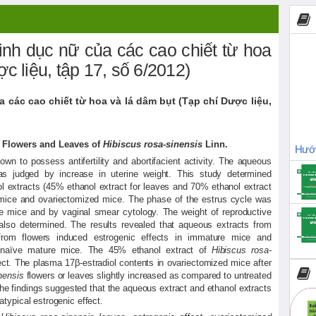
sinh dục nữ của các cao chiết từ hoa
c liệu, tập 17, số 6/2012)
a các cao chiết từ hoa và lá dâm bụt (Tạp chí Dược liệu,
m Flowers and Leaves of
Hibiscus rosa-sinensis
Linn.
Hướn
n to possess antifertility and abortifacient activity. The aqueous
, as judged by increase in uterine weight. This study determined
ol extracts (45% ethanol extract for leaves and 70% ethanol extract
ice and ovariectomized mice. The phase of the estrus cycle was
e mice and by vaginal smear cytology. The weight of reproductive
also determined. The results revealed that aqueous extracts from
from flowers induced estrogenic effects in immature mice and
n naïve mature mice. The 45% ethanol extract of
Hibiscus rosa-
ct. The plasma 17β-estradiol contents in ovariectomized mice after
nensis
flowers or leaves slightly increased as compared to untreated
 The findings suggested that the aqueous extract and ethanol extracts
typical estrogenic effect.