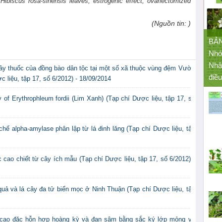
 Hibiscus rosa-sinensis leaves, estrogenic effect, ovariectomized
(Nguồn tin: )
BẢ
Nhó
Nhậ
cây thuốc của đồng bào dân tộc tại một số xã thuộc vùng đệm Vườn
điều
liệu, tập 17, số 6/2012) - 18/09/2014
ty of Erythrophleum fordii (Lim Xanh) (Tạp chí Dược liệu, tập 17, số
chế alpha-amylase phân lập từ lá đinh lăng (Tạp chí Dược liệu, tập
c cao chiết từ cây ích mẫu (Tạp chí Dược liệu, tập 17, số 6/2012) -
quả và lá cây đa tử biển mọc ở Ninh Thuận (Tạp chí Dược liệu, tập
ng cao đặc hỗn hợp hoàng kỳ và đan sâm bằng sắc ký lớp mỏng và