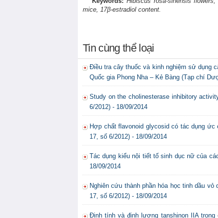
Keywords:
Hibiscus rosa-sinensis flowers,
mice, 17β-estradiol content.
Tin cùng thể loại
Điều tra cây thuốc và kinh nghiệm sử dụng 
Quốc gia Phong Nha – Kẻ Bàng (Tạp chí Dược 
Study on the cholinesterase inhibitory activi
6/2012) - 18/09/2014
Hợp chất flavonoid glycosid có tác dụng ức 
17, số 6/2012) - 18/09/2014
Tác dụng kiểu nội tiết tố sinh dục nữ của cá
18/09/2014
Nghiên cứu thành phần hóa học tinh dầu vỏ 
17, số 6/2012) - 18/09/2014
Định tính và định lượng tanshinon IIA tro