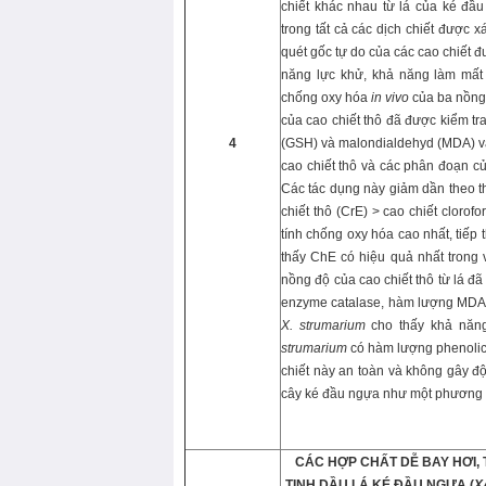
chiết khác nhau từ lá của ké đầu
trong tất cả các dịch chiết được
quét gốc tự do của các cao chiết
năng lực khử, khả năng làm mấ
chống oxy hóa
in vivo
của ba nồng 
của cao chiết thô đã được kiểm t
4
(GSH) và malondialdehyd (MDA) và
cao chiết thô và các phân đoạn c
Các tác dụng này giảm dần theo th
chiết thô (CrE) > cao chiết clor
tính chống oxy hóa cao nhất, tiếp
thấy ChE có hiệu quả nhất trong 
nồng độ của cao chiết thô từ lá 
enzyme catalase, hàm lượng MDA v
X. strumarium
cho thấy khả năng
strumarium
có hàm lượng phenolic
chiết này an toàn và không gây đ
cây ké đầu ngựa như một phương 
CÁC HỢP CHẤT DỄ BAY HƠI,
TINH DẦU LÁ KÉ ĐẦU NGỰA (
X