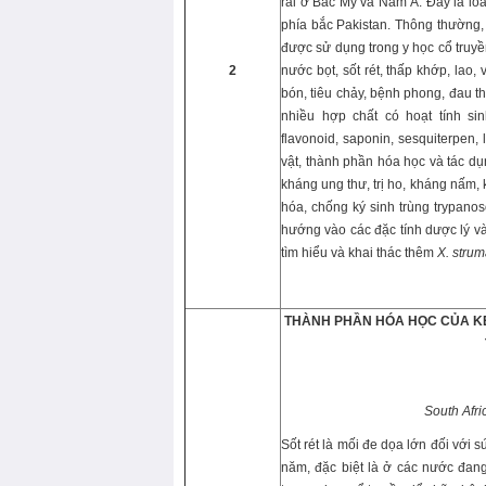
rãi ở Bắc Mỹ và Nam Á. Đây là lo
phía bắc Pakistan. Thông thường,
được sử dụng trong y học cổ truyền
2
nước bọt, sốt rét, thấp khớp, lao
bón, tiêu chảy, bệnh phong, đau t
nhiều hợp chất có hoạt tính sin
flavonoid, saponin, sesquiterpen,
vật, thành phần hóa học và tác d
kháng ung thư, trị ho, kháng nấm,
hóa, chống ký sinh trùng trypanos
hướng vào các đặc tính dược lý v
tìm hiểu và khai thác thêm
X. stru
THÀNH PHẦN HÓA HỌC CỦA KÉ
South Afri
Sốt rét là mối đe dọa lớn đối với 
năm, đặc biệt là ở các nước đang