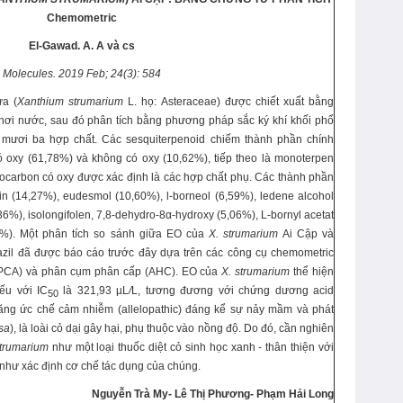
Chemometric
El-Gawad
.
A. A
và cs
Molecules
.
2019
Feb;
24
(
3
):
584
ựa (
Xanthium strumarium
L. họ: Asteraceae) được chiết xuất bằng
hơi nước, sau đó phân tích bằng phương pháp sắc ký khí khối phổ
mươi ba hợp chất. Các sesquiterpenoid chiếm thành phần chính
 oxy (61,78%) và không có oxy (10,62%), tiếp theo là monoterpen
rocarbon có oxy được xác định là các hợp chất phụ. Các thành phần
lin (14,27%), eudesmol (10,60%), l-borneol (6,59%), ledene alcohol
,36%), isolongifolen, 7,8-dehydro-8α-hydroxy (5,06%), L-bornyl acetat
58%). Một phân tích so sánh giữa EO của
X. strumarium
Ai Cập và
azil đã được báo cáo trước đây dựa trên các công cụ chemometric
 (PCA) và phân cụm phân cấp (AHC). EO của
X. strumarium
thể hiện
ếu với IC
là 321,93 µL
/
L, tương đương với chứng dương acid
50
năng ức chế cảm nhiễm (allelopathic) đáng kể sự nảy mầm và phát
sa
), là loài cỏ dại gây hại, phụ thuộc vào nồng độ. Do đó, cần nghiên
strumarium
như một loại thuốc diệt cỏ sinh học xanh - thân thiện với
g như xác định cơ chế tác dụng của chúng.
Nguyễn Trà My
-
Lê Thị Phương- Phạm Hải Long