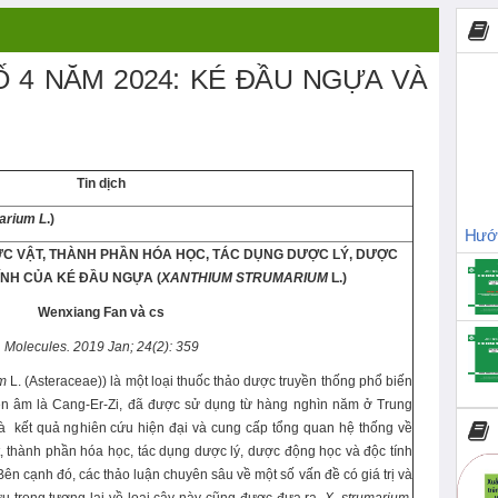
Ố 4 NĂM 2024: KÉ ĐẦU NGỰA VÀ
Tin dịch
arium L
.)
Hướn
C VẬT, THÀNH PHẦN HÓA HỌC,
TÁC DỤNG DƯỢC LÝ, DƯỢC
ÍNH CỦA KÉ ĐẦU NGỰA (
XANTHIUM STRUMARIUM
L.)
Wenxiang Fan và cs
Molecules. 2019 Jan; 24(2): 359
m
L. (Asteraceae)) là một loại thuốc thảo dược truyền thống phổ biến
iên âm là Cang-Er-Zi, đã được sử dụng từ hàng nghìn năm ở Trung
à kết quả nghiên cứu hiện đại và cung cấp tổng quan hệ thống về
, thành phần hóa học, tác dụng dược lý, dược động học và độc tính
 Bên cạnh đó, các thảo luận chuyên sâu về một số vấn đề có giá trị và