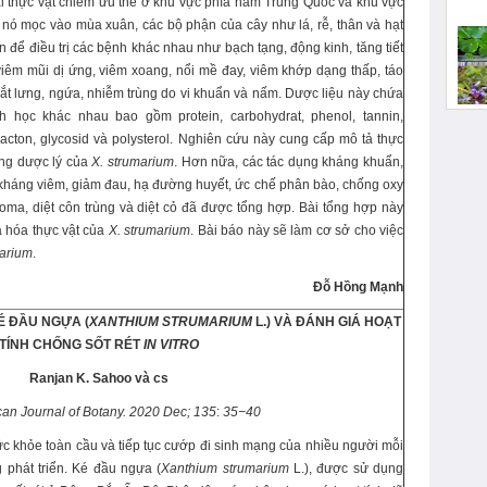
ài thực vật chiếm ưu thế ở khu vực phía nam Trung Quốc và khu vực
 nó mọc vào mùa xuân, các bộ phận của cây như lá, rễ, thân và hạt
 để điều trị các bệnh khác nhau như bạch tạng, động kinh, tăng tiết
, viêm mũi dị ứng, viêm xoang, nổi mề đay, viêm khớp dạng thấp, táo
hắt lưng, ngứa, nhiễm trùng do vi khuẩn và nấm. Dược liệu này chứa
h học khác nhau bao gồm protein, carbohydrat, phenol, tannin,
 lacton, glycosid và polysterol. Nghiên cứu này cung cấp mô tả thực
ụng dược lý của
X. strumarium
. Hơn nữa, các tác dụng kháng khuẩn,
 kháng viêm, giảm đau, hạ đường huyết, ức chế phân bào, chống oxy
oma, diệt côn trùng và diệt cỏ đã được tổng hợp. Bài tổng hợp này
à hóa thực vật của
X. strumarium
. Bài báo này sẽ làm cơ sở cho việc
marium
.
Đỗ Hồng Mạnh
 ĐẦU NGỰA (
XANTHIUM STRUMARIUM
L.) VÀ ĐÁNH GIÁ HOẠT
TÍNH CHỐNG SỐT RÉT
IN VITRO
Ranjan K. Sahoo và cs
can Journal of Botany
.
2020
Dec;
135
:
35−40
sức khỏe toàn cầu và tiếp tục cướp đi sinh mạng của nhiều người mỗi
 phát triển. Ké đầu ngựa (
Xanthium strumarium
L.), được sử dụng