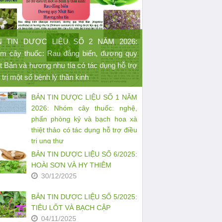
N TIN DƯỢC LIỆU SỐ 2 NĂM 2026:
m cây thuốc: Rau đắng biển, đương quy
t Bản và hương nhu tía có tác dụng hỗ trợ
 trị một số bệnh lý thần kinh
BẢN TIN DƯỢC LIỆU SỐ 1 NĂM
2026: Nhóm cây thuốc: nghệ,
phấn phòng kỷ và bạch hoa xà
thiệt thảo có tác dụng hỗ trợ điều
trị ung thư
27/03/2026
BẢN TIN DƯỢC LIỆU SỐ 6/2025:
HOÀI SƠN VÀ HY THIÊM
30/12/2025
BẢN TIN DƯỢC LIỆU SỐ 5/2025:
TIÊU LỐT VÀ BẠCH CẬP
04/11/2025