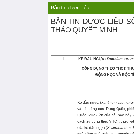
Liên hệ
Video nổi bật
Bản tin dược liệu
BẢN TIN DƯỢC LIỆU S
THẢO QUYẾT MINH
I.
KÉ ĐẦU NGỰA (
Xanthium strum
C
ÔNG DỤNG THEO YHCT, THỰ
ĐỘNG HỌC VÀ ĐỘC T
Ké đầu ngựa (
Xanthium strumariu
và nổi tiếng của Trung Quốc, ph
Quốc. Mục đích của bài báo này l
cách sử dụng theo YHCT, thực vật
của ké đầu ngựa (
X. strumarium
).