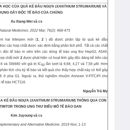
A HỌC CỦA QUẢ KÉ ĐẦU NGỰA (
XANTHIUM STRUMARIUM
) VÀ
DỤNG GÂY ĐỘC TẾ BÀO CỦA CHÚNG
Xu
Xiang-Wei
và cs
N
atural
M
edicines
.
202
2 Mar; 76(2): 468-475
 hai triterpen mới (
1
,
2
) đã được phân lập từ quả ké đầu
 trúc các hợp chất được xác định bằng phân tích phổ. Tất cả các chất
nh độc tế bào
in vitro
trên các dòng tế bào ung thư HepG2, A549,
hợp chất mới
2
được phát hiện có hoạt tính gây độc đáng kể trên các
6 và SW480 với giá trị IC
lần lượt là 9,68, 4,27 và 7,58 μM. Hơn
50
hân tích chu kỳ tế bào và kết quả cho thấy hợp chất này có thể gây
 ở pha G1. Ngoài ra, thử nghiệm nhuộm Annexin V-FITC/PI cho
c tế bào HCT116.
Nguyễn Trà My
A KÉ ĐẦU NGỰA (
XANTHIUM STRUMARIUM
) THÔNG QUA CON
T/MTOR TRONG UNG THƯ BIỂU MÔ TẾ BÀO GAN
Kim Juyoung
và cs
plementary and Alternative Medicine
.
201
9 Nov; 1-13