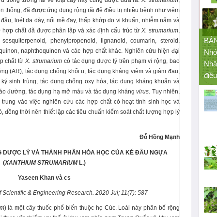
ứu trong tương lai về loại cây này cũng được đưa ra.
X. strumarium
,
ền thống, đã được ứng dụng rộng rãi để điều trị nhiều bệnh như viêm
đầu, loét dạ dày, nổi mề đay, thấp khớp do vi khuẩn, nhiễm nấm và
 hợp chất đã được phân lập và xác định cấu trúc từ
X. strumarium
,
BẢ
squiterpenoid, phenylpropenoid, lignanoid, coumarin, steroid,
hraquinon, naphthoquinon và các hợp chất khác. Nghiên cứu hiện đại
Nhó
chất từ ​​
X. strumarium
có tác dụng dược lý trên phạm vi rộng, bao
Nhậ
ng (AR), tác dụng chống khối u, tác dụng kháng viêm và giảm đau,
điều
 ký sinh trùng, tác dụng chống oxy hóa, tác dụng kháng khuẩn và
háo đường, tác dụng hạ mỡ máu và tác dụng kháng
virus
. Tuy nhiên,
 trung vào việc nghiên cứu các hợp chất có hoạt tính sinh học và
 đồng thời nên thiết lập các tiêu chuẩn kiểm soát chất lượng hợp lý
Đỗ Hồng Mạnh
G
DƯỢC LÝ VÀ
THÀNH PHẦN
HÓA
HỌC
CỦA
KÉ ĐẦU NGỰA
(
XANTHIUM STRUMARIUM
L.
)
Yaseen Khan và cs
of Scientific & Engineering Research. 2020 Jul; 11(7): 587
um
) là một cây thuốc phổ biến thuộc họ Cúc. Loài này phân bố rộng