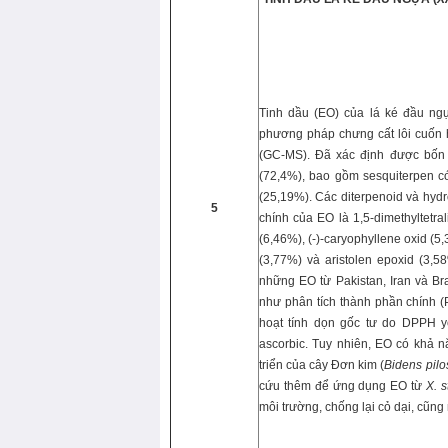
Tinh dầu (EO) của lá ké đầu ng
phương pháp chưng cất lôi cuốn 
(GC-MS). Đã xác định được bốn 
(72,4%), bao gồm sesquiterpen có
(25,19%). Các diterpenoid và hyd
5
chính của EO là 1,5-dimethyltetra
(6,46%), (-)-caryophyllene oxid (5
(3,77%) và aristolen epoxid (3,
những EO từ Pakistan, Iran và Br
như phân tích thành phần chính
hoạt tính dọn gốc tư do DPPH y
ascorbic. Tuy nhiên, EO có khả 
triển của cây Đơn kim (
Bidens pilo
cứu thêm để ứng dụng EO từ
X. 
môi trường, chống lại cỏ dại, cũn