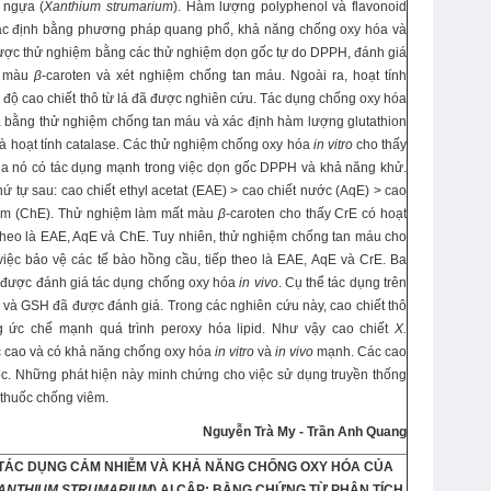
 ngựa (
Xanthium strumarium
). Hàm lượng polyphenol và flavonoid
 xác định bằng phương pháp quang phổ, khả năng chống oxy hóa và
 được thử nghiệm bằng các thử nghiệm dọn gốc tự do DPPH, đánh giá
t màu
β
-caroten và xét nghiệm chống tan máu. Ngoài ra, hoạt tính
độ cao chiết thô từ lá đã được nghiên cứu. Tác dụng chống oxy hóa
ra bằng thử nghiệm chống tan máu và xác định hàm lượng glutathion
 hoạt tính catalase. Các thử nghiệm chống oxy hóa
in vitro
cho thấy
ủa nó có tác dụng mạnh trong việc dọn gốc DPPH và khả năng khử.
ứ tự sau: cao chiết ethyl acetat (EAE) > cao chiết nước (AqE) > cao
oform (ChE). Thử nghiệm làm mất màu
β
-caroten cho thấy CrE có hoạt
 theo là EAE, AqE và ChE. Tuy nhiên, thử nghiệm chống tan máu cho
việc bảo vệ các tế bào hồng cầu, tiếp theo là EAE, AqE và CrE. Ba
đã được đánh giá tác dụng chống oxy hóa
in vivo
. Cụ thể tác dụng trên
à GSH đã được đánh giá. Trong các nghiên cứu này, cao chiết thô
 ức chế mạnh quá trình peroxy hóa lipid. Như vậy cao chiết
X.
 cao và có khả năng chống oxy hóa
in vitro
và
in vivo
mạnh. Các cao
ộc. Những phát hiện này minh chứng cho việc sử dụng truyền thống
thuốc chống viêm.
Nguyễn Trà My
-
Trần Anh Quang
 TÁC DỤNG CẢM NHIỄM VÀ KHẢ NĂNG CHỐNG OXY HÓA CỦA
ANTHIUM STRUMARIUM
) AI CẬP: BẰNG CHỨNG TỪ PHÂN TÍCH