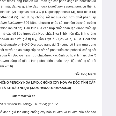
h sốt rét ở Đông Bắc Ấn Độ. Phân lập các phân đoạn có hoạt tính đã
trên mặt đất và quả ké đầu ngựa (
Xanthium strumarium
), cụ thể là,
thinosin (
2
), stigmasterol-3-
O
-
β
-D-glucopyranosid (
3
), acid oleic (
4
)
c-9-enoat (
5
). Tác dụng chống sốt rét của các hợp chất phân lập
dium falciparum
3D7 bằng phương pháp xét nghiệm ức chế trưởng
ration inhibition). Cấu trúc của các hợp chất phân lập được thiết lập
từ các dữ liệu trước đây. Hợp chất
2
và
3
thể hiện đặc tính chống
ciparum
3D7 với giá trị IC
lần lượt là 27,25 và 7,14 μM. Hoạt tính
50
và stigmasterol-3-
O
-
β
-D-glucopyranosid (
3
) củng cố thêm ứng dụng
ốt rét và do đó cung cấp cơ sở để phát triển các phân tử chống sốt
m của Ấn Độ, với năm hợp chất được xác định có hoạt tính ức chế
P.
arium
) cũng có giá trị trong phát triển thuốc dược liệu chống sốt rét
năm 2016).
Đỗ Hồng Mạnh
HỐNG PEROXY HÓA LIPID, CHỐNG OXY HÓA VÀ ĐỘC TÍNH CẤP
 LÁ KÉ ĐẦU NGỰA (
XANTHIUM STRUMARIUM
)
Guemmaz
và cs
h & Review in Biology
. 2018;
24(3
):
1-12
để đánh giá tác dụng chống oxy hóa
in vitro
và
in vivo
của các cao