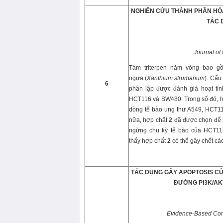
NGHIÊN CỨU THÀNH PHẦN HÓ
TÁC 
Journal of
Tám triterpen năm vòng bao gồm
ngựa (
Xanthium strumarium
). Cấu
6
phân lập được đánh giá hoạt tí
HCT116 và SW480. Trong số đó, 
dòng tế bào ung thư A549, HCT11
nữa, hợp chất
2
đã được chọn để p
ngừng chu kỳ tế bào của HCT116
thấy hợp chất
2
có thể gây chết cá
TÁC DỤNG GÂY APOPTOSIS CỦ
ĐƯỜNG PI3K/AK
Evidence-Based Com