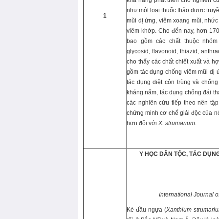
khả năng phát triển cho nghiên c
như một loại thuốc thảo dược truy
1
mũi dị ứng, viêm xoang mũi, nhức 
viêm khớp. Cho đến nay, hơn 170
bao gồm các chất thuộc nhóm se
glycosid, flavonoid, thiazid, ant
cho thấy các chất chiết xuất và hợp 
gồm tác dụng chống viêm mũi dị ứ
tác dụng diệt côn trùng và chống
kháng nấm, tác dụng chống đái t
các nghiên cứu tiếp theo nên tập
chứng minh cơ chế giải độc của nó,
hơn đối với
X. strumarium
.
Y HỌC DÂN T
Ộ
C,
TÁC DỤN
International Journal 
Ké đầu ngựa (
Xanthium strumari