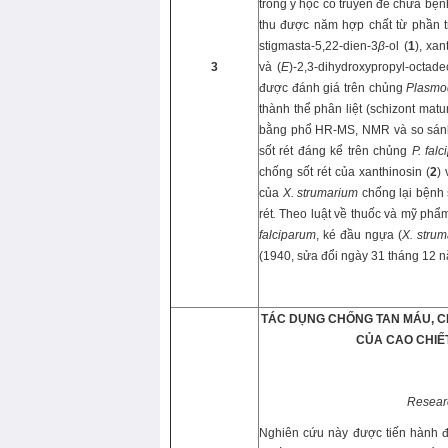
trong y học cổ truyền để chữa bện
thu được năm hợp chất từ ​​phần 
stigmasta-5,22-dien-3
β
-ol (
1
), xan
3
và (
E
)-2,3-dihydroxypropyl-octade
được đánh giá trên chủng
Plasmo
thành thể phân liệt (schizont matu
bằng phổ HR-MS, NMR và so sánh 
sốt rét đáng kể trên chủng
P.
fal
chống sốt rét của xanthinosin (
2
) 
của
X. strumarium
chống lại bệnh s
rét
.
Theo luật về thuốc và mỹ phẩ
f
alciparum
, ké đầu ngựa (
X.
s
trum
(1940, sửa đổi ngày 31 tháng 12 
TÁC DỤNG CHỐNG TAN MÁU, C
CỦA CAO CHIẾT
Researc
Nghiên cứu này được tiến hành 