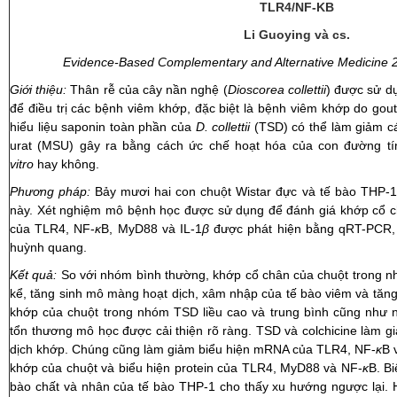
TLR4/NF-ΚB
Li Guoying và cs.
Evidence-Based Complementary and Alternative Medicine 
Giới thiệu:
Thân rễ của cây nần nghệ (
Dioscorea collettii
) được sử dụ
để điều trị các bệnh viêm khớp, đặc biệt là bệnh viêm khớp do go
hiểu liệu saponin toàn phần của
D. collettii
(TSD) có thể làm giảm các
urat (MSU) gây ra bằng cách ức chế hoạt hóa của con đường t
vitro
hay không.
Phương pháp:
Bảy mươi hai con chuột Wistar đực và tế bào THP-1
này. Xét nghiệm mô bệnh học được sử dụng để đánh giá khớp cổ c
của TLR4, NF-
κ
B, MyD88 và IL-1
β
được phát hiện bằng qRT-PCR, W
huỳnh quang.
Kết quả:
So với nhóm bình thường, khớp cổ chân của chuột trong 
kể, tăng sinh mô màng hoạt dịch, xâm nhập của tế bào viêm và tăng 
khớp của chuột trong nhóm TSD liều cao và trung bình cũng như 
tổn thương mô học được cải thiện rõ ràng. TSD và colchicine làm g
dịch khớp. Chúng cũng làm giảm biểu hiện mRNA của TLR4, NF-
κ
B 
khớp của chuột và biểu hiện protein của TLR4, MyD88 và NF-
κ
B. Bi
bào chất và nhân của tế bào THP-1 cho thấy xu hướng ngược lại.