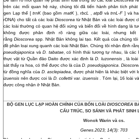
Để làm rõ mối quan hệ phát sinh loài trong số các loài
Dioscorea
Nh
trên các mối quan hệ này, chúng tôi đã tiến hành phân tích phát
gen Lạp thể [
trnK
(bao gồm
matK
),
rbcL
,
atpB
và
trnL-F
] và ha
rDNA) cho tất cả các loài
Dioscorea
từ Nhật Bản và các loài được c
các loài thường có quan hệ đối xứng và biến đổi về hình dạng lá tư
không được phân định rõ ràng giữa các loài, nhưng kết
rằng
Dioscorea
spp. Nhật Bản không lai tạo. Kết quả của chúng tôi
đề phân loại xung quanh các loài Nhật Bản. Chúng tôi nhận định rằ
pseudojaponica
và
D. tabatae
, có hình thái tương tự nhau, là các l
thực vật từ Quần đảo Daito được xác định là
D. luzonensis
, là loà
sát thấy ra hoa, có thể được cho là của
D. pseudojaponica
.
Dioscore
từ đồng nghĩa của
D. asclepiadea
, được phát hiện là khác biệt với 
izuensis
nên được coi là
D. collettii
var.
izuensis
. Tóm lại, 16 loài 
được công nhận ở Nhật Bản.
BỘ GEN LỤC LẠP HOÀN CHỈNH CỦA BỐN LOÀI
DIOSCOREA
BẢ
CẤU TRÚC, SO SÁNH VÀ PHÁT SINH 
Wonok Warin và cs.
Genes.2023; 14(3): 703