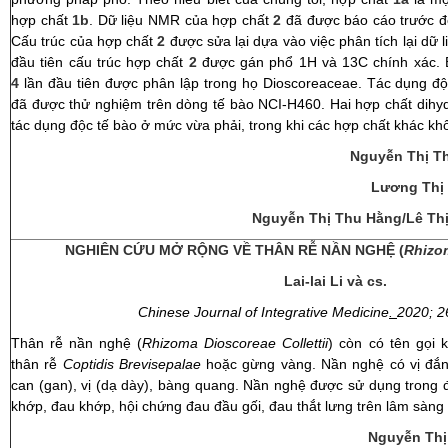
hợp chất
1b
. Dữ liệu NMR của hợp chất
2
đã được báo cáo trước đ
Cấu trúc của hợp chất
2
được sửa lại dựa vào việc phân tích lại dữ 
đầu tiên cấu trúc hợp chất
2
được gán phổ 1H và 13C chính xác. B
4
lần đầu tiên được phân lập trong họ Dioscoreaceae. Tác dụng độc
đã được thử nghiệm trên dòng tế bào NCI-H460. Hai hợp chất dih
tác dụng độc tế bào ở mức vừa phải, trong khi các hợp chất khác kh
Nguyễn Thị Th
Lương Thị 
Nguyễn Thị Thu Hằng/Lê Th
NGHIÊN CỨU MỞ RỘNG VỀ THÂN RỄ NẦN NGHỆ (
Rhizom
Lai-lai Li
và cs.
Chinese Journal of Integrative Medicine
.
2020; 2
Thân rễ nần nghệ (
Rhizoma Dioscoreae Collettii
) còn có tên gọi 
thân rễ
Coptidis Brevisepalae
hoặc gừng vàng. Nần nghệ có vị đắng
can (gan), vị (dạ dày), bàng quang. Nần nghệ được sử dụng trong đi
khớp, đau khớp, hội chứng đau đầu gối, đau thắt lưng trên lâm sàng
Nguyễn Thị