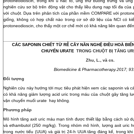
protoneodioscin, trong khi u hắc tố, ung thư buồng trứng và un
nghiên cứu sơ bộ trên động vật cho thấy liều dung nạp tối đa của 
với chuột. Dựa trên phân tích của phần mềm COMPARE với protone
giống, không có hợp chất nào trong cơ sở dữ liệu của NCI có ki
protoneodioscin, cho thấy một cơ chế mới có khả năng liên quan đế
CÁC SAPONIN CHIẾT TỪ RỄ CÂY NẦN NGHỆ ĐIỀU HOÀ BIỂ
CHUYỂN URAT
E
TRONG CHUỘT BỊ TĂNG UR
Zhu, L., và cs.
Biomedicine & Pharmacotherapy.2017; 93
Đối tượng
Nghiên cứu này hướng tới mục tiêu phát hiện xem các saponin và c
có khả năng giảm lượng acid uric trong máu của chuột
gây tăng lư
vận chuyển muối urate hay không.
Phương pháp
Mô hình tăng axit uric máu mạn tính được thiết lập bằng cách sử 
và ethambutol (250 mg/kg). Trong nhóm mô hình, lượng axit uric hu
trong nước tiểu (UUA) và giá trị 24-h UUA tăng đáng kể, trong khi gi