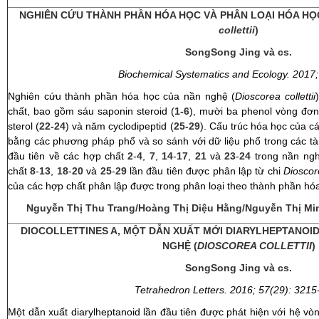
NGHIÊN CỨU THÀNH PHẦN HÓA HỌC VÀ PHÂN LOẠI HÓA HỌ
collettii
)
SongSong Jing và cs.
Biochemical Systematics and Ecology. 2017;
Nghiên cứu thành phần hóa học của nần nghệ (
Dioscorea
collettii
chất, bao gồm sáu saponin steroid (
1-6
), mười ba phenol vòng đơn
sterol (
22-24
) và năm cyclodipeptid (
25-29
). Cấu trúc hóa học của c
bằng các phương pháp phổ và so sánh với dữ liệu phổ trong các tài
đầu tiên về các hợp chất
2
-
4
,
7
,
14
-
17
,
21
và
23
-
24
trong nần ngh
chất
8
-
13
,
18
-
20
và
25
-
29
lần đầu tiên được phân lập từ chi
Dioscor
của các hợp chất phân lập được trong phân loại theo thành phần hó
Nguyễn Thị Thu Trang/Hoàng Thị Diệu Hằng/Nguyễn Thị M
DIOCOLLETTINES A, MỘT DẪN XUẤT MỚI DIARYLHEPTANOI
NGHỆ (
DIOSCOREA COLLETTII
)
SongSong Jing và cs.
Tetrahedron Letters. 2016; 57
(29
): 3215
Một dẫn xuất diarylheptanoid lần đầu tiên được phát hiện với hệ vòng