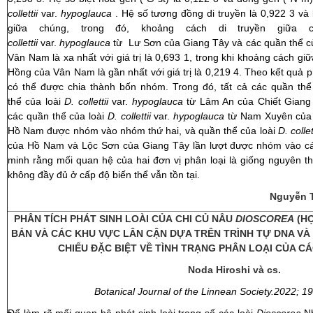
collettii
var.
hypoglauca
. Hệ số tương đồng di truyền là 0,922 3 và 
giữa chúng, trong đó, khoảng cách di truyền giữa 
collettii
var.
hypoglauca
từ Lư Sơn của Giang Tây và các quần thể c
Vân Nam là xa nhất với giá trị là 0,693 1, trong khi khoảng cách gi
Hồng của Vân Nam là gần nhất với giá trị là 0,219 4. Theo kết quả 
có thể được chia thành bốn nhóm. Trong đó, tất cả các quần thể
thể của loài
D. collettii
var.
hypoglauca
từ Lâm An của Chiết Giang
các quần thể của loài
D. collettii
var.
hypoglauca
từ Nam Xuyên của
Hồ Nam được nhóm vào nhóm thứ hai, và quần thể của loài
D. collet
của Hồ Nam và Lộc Sơn của Giang Tây lần lượt được nhóm vào c
minh rằng mối quan hệ của hai đơn vị phân loại là giống nguyên t
không đầy đủ ở cấp độ biến thể vẫn tồn tại.
Nguyễn T
PHÂN TÍCH PHÁT SINH LOÀI CỦA CHI CỦ NÂU
DIOSCOREA
(HỌ
BẢN VÀ CÁC KHU VỰC LÂN CẬN DỰA TRÊN TRÌNH TỰ DNA VÀ
CHIẾU ĐẶC BIỆT VỀ TÌNH TRẠNG PHÂN LOẠI CỦA C
Noda Hiroshi và cs.
Botanical Journal of the Linnean Society.2022; 1