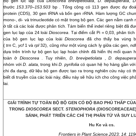
Bộ gen lục lạp của
Dioscorea brevipetiolata
,
D. depauperata
,
D
thước
153.370–153.503
bp . Tổng cộng có 113 gen được dự đoá
protein (CDS), 30 gen tRNA và bốn gen rRNA. Hàm lượng GC chung
mono-, di- và trinucleotide có mặt trong bộ gen. Các gen nằm cạnh 
ở tất cả các loài được phân tích. Tám biến thể indel riêng biệt đã đ
gen lục lạp của 24 loài
Dioscorea
. Tại điểm cắt Pi = 0,03, phân tích
của bộ gen lục lạp của loài
Dioscorea
đã cho thấy ba vùng b
(
trn
C,
ycf
1 và
rpl
32), cũng như một vùng cách ly giữa các gen,
nd
dựa trên trình tự bộ gen lục lạp hoàn chỉnh đã hiển thị mối quan
toàn ở
Dioscorea
. Tuy nhiên,
D. brevipetiolata
,
D. depaupera
nhóm với
D. alata,
trong khi
D. pyrifolia
có quan hệ họ hàng gần vớ
chi đa dạng, dữ liệu bộ gen được tạo ra trong nghiên cứu này có 
biết di truyền của các loài này, điều này sẽ hữu ích cho công việc ph
lai.
GIẢI TRÌNH TỰ TOÀN BỘ BỘ GEN CÓ ĐỘ BAO PHỦ THẤP CỦA
TRONG
DIOSCOREA
SECT.
STENOPHORA
(DIOSCOREACEAE)
SÁNH, PHÁT TRIỂN CÁC CHỈ THỊ PHÂN TỬ VÀ SUY L
Hu Ke và cs.
Frontiers in Plant Science.2023; 14: 11