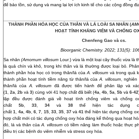
để bảo tồn, sử dụng và mang lại lợi ích kinh tế cho các cộng đồng đ
Phan Th
THÀNH PHẦN HÓA HỌC CỦA THÂN VÀ LÁ LOÀI SA NHÂN (
AM
HOẠT TÍNH KHÁNG VIÊM VÀ CHỐNG O
Chenfeng Gao và cs.
Bioorganic Chemistry. 2022; 131(5): 1
Sa nhân
(Amomum villosum
Lour.) vừa là một loại cây thuốc vừa là
là quả chín và khô, trong khi thân và lá thường được loại bỏ. Ph
thành phần hóa học có trong thân/lá của
A. villosum
và trong quả 
thành phần hoạt tính tiềm năng từ thân/lá của
A. villosum
, nghiên
thân/lá của
A. villosum
đã được tiến hành để phân lập và xác
(
1
,
2a
,
2b
và
3
) cùng với 41 hợp chất đã biết (
4a
,
4b
,
5a
,
5b
và
6
-
42
lập đều được đánh giá về hoạt tính chống viêm và chống o
chất
5b
,
33
,
34
và
38
thể hiện tác dụng c
chất
1
,
4a
,
4b
,
6
,
7
,
15
,
33
,
35
,
37
và
41
thể hiện tác dụng chống ox
hợp chất mới có tác dụng chống oxy hóa đáng kể thông qua hoạt 
đó, lá và thân của
A. villosum
có tiềm năng làm thuốc hoặc thực 
điều trị các bệnh do viêm nhiễm và 