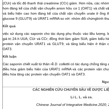
(CUr) và tốc độ thanh thải creatinine (CCr) giảm. Hơn nữa, các nhó
hơn đáng kể của chất vận chuyển anion hữu cơ 1 (OAT1) và chất v
và biểu hiện cao hơn đáng kể của chất vận chuyển urate ở ống t
glucose 9 (GLUT9) và URAT1 mRNA so với nhóm đối chứngbình th
Kết quả
việc sử dụng các saponin cho tác dụng phụ thuộc vào liều lượng, 
giá trị 24-h UUA, CUr và CCr; đồng thời làm giảm SUA; giảm biểu 
protein vận chuyển URAT1 và GLUT9; và tăng biểu hiện ở thận 
OAT3.
Kết luận
Các saponin chiết xuất từ ​​thân rễ
D. colletti
i có tác dụng chống tăng a
điều hòa giảm biểu hiện của URAT1 mRNA và các protein vận c
điều hòa tăng các protein vận chuyển OAT1 và OAT3.
Ngu
CÁC NGHIÊN CỨU CHUYÊN SÂU VỀ DƯỢC LI
Li L. L. và cs.
Chinese Journal of Integrative Medicine.2020;