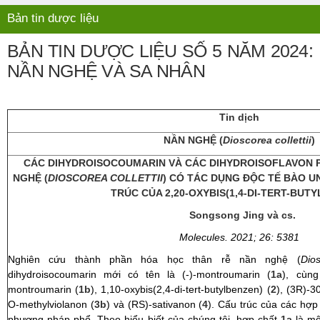
Bản tin dược liệu
BẢN TIN DƯỢC LIỆU SỐ 5 NĂM 2024:
NẦN NGHỆ VÀ SA NHÂN
Tin dịch
NẦN NGHỆ (
Dioscorea collettii
)
CÁC DIHYDROISOCOUMARIN VÀ CÁC DIHYDROISOFLAVON P
NGHỆ (
DIOSCOREA COLLETTII
) CÓ TÁC DỤNG ĐỘC TẾ BÀO U
TRÚC CỦA 2,20-OXYBIS(1,4-DI-TERT-BUT
Songsong Jing và cs.
Molecules. 2021; 26: 5381
Nghiên cứu thành phần hóa học thân rễ nần nghệ (
Dios
dihydroisocoumarin mới có tên là (-)-montroumarin (
1a
), cùn
montroumarin (
1b
), 1,10-oxybis(2,4-di-tert-butylbenzen) (
2
), (3R)-3
O-methylviolanon (
3b
) và (RS)-sativanon (
4
). Cấu trúc của các hợ
phương pháp phổ. Theo hiểu biết của chúng tôi, hợp chất
1a
là mộ