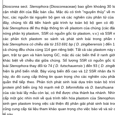
Dioscorea
sect.
Stenophora
(Dioscoreaceae) bao gồm khoảng 30 lo
cận nhiệt đới của Bắc bán cầu. Mặc dù có tính "nguyên thủy" về mặt
học, các nguồn tài nguyên bộ gen và các nghiên cứu phân tử của
đây, chúng tôi đã tiến hành giải trình tự toàn bộ bộ gen có độ
loài
Stenophora
để thu thập thông tin về plastom của chúng (các đặ
nóng phân kỳ plastom, SSR có nguồn gốc từ plastom, v.v.) và SSR 
các phân tích plastom so sánh và phát sinh loài trong phần n
loài
Stenophora có chiều dài từ 153.691 bp ( D. zingiberensis
) đến 1
cả chúng đều chứa cùng 114 gen riêng biệt. Tất cả các plastom này 
gen, trật tự gen và hàm lượng GC, mặc dù các biến thể ở ranh giớ
khác biệt về chiều dài giữa chúng. Số lượng SSR có nguồn gốc từ
loài
Stenophora
thay đổi từ 74
( D. futschauensis
) đến 93 (
D. zingi
hiện là phổ biến nhất. Bảy vùng biến đổi cao và 12 SSR nhân đa h
này, do đó cung cấp thông tin quan trọng cho các nghiên cứu phân l
quần thể tiếp theo. Phân tích phát sinh loài dựa trên toàn bộ tr
protein phổ biến ủng hộ mạnh mẽ
D. biformifolia
và
D. banzhuana
của các loài lấy mẫu còn lại, có thể được chia thành ba nhánh. Nh
cấp một góc nhìn mới về quá trình tiến hóa plastom của
Stenophor
sinh gen plastom trong việc cải thiện độ phân giải phát sinh loài 
cũng cung cấp tài liệu tham khảo quan trọng cho việc bảo vệ và sử 
tế này.