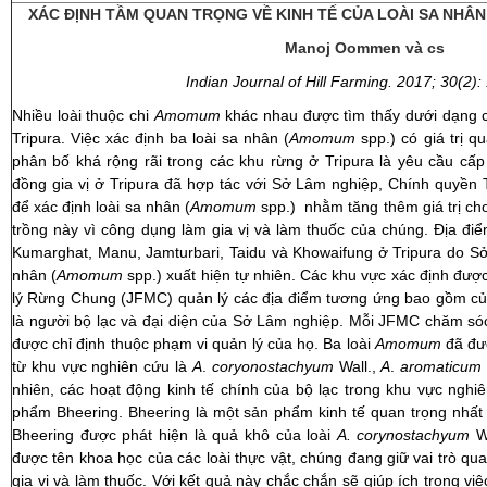
XÁC ĐỊNH TẦM QUAN TRỌNG VỀ KINH TẾ CỦA LOÀI SA NHÂN 
Manoj Oommen và cs
Indian Journal of Hill Farming. 2017; 30(2)
Nhiều loài thuộc chi
Amomum
khác nhau được tìm thấy dưới dạng c
Tripura. Việc xác định ba loài sa nhân (
Amomum
spp.) có giá trị q
phân bố khá rộng rãi trong các khu rừng ở Tripura là yêu cầu cấp 
đồng gia vị ở Tripura đã hợp tác với Sở Lâm nghiệp, Chính quyền 
để xác định loài sa nhân (
Amomum
spp.) nhằm tăng thêm giá trị cho
trồng này vì công dụng làm gia vị và làm thuốc của chúng. Địa đ
Kumarghat, Manu, Jamturbari, Taidu và Khowaifung ở Tripura do Sở
nhân (
Amomum
spp.) xuất hiện tự nhiên. Các khu vực xác định đư
lý Rừng Chung (JFMC) quản lý các địa điểm tương ứng bao gồm củ
là người bộ lạc và đại diện của Sở Lâm nghiệp. Mỗi JFMC chăm só
được chỉ định thuộc phạm vi quản lý của họ. Ba loài
Amomum
đã đượ
từ khu vực nghiên cứu là
A
.
coryonostachyum
Wall.,
A
.
aromaticum
nhiên, các hoạt động kinh tế chính của bộ lạc trong khu vực nghi
phẩm Bheering. Bheering là một sản phẩm kinh tế quan trọng nhất 
Bheering được phát hiện là quả khô của loài
A. corynostachyum
W
được tên khoa học của các loài thực vật, chúng đang giữ vai trò qu
gia vị và làm thuốc. Với kết quả này chắc chắn sẽ giúp ích trong việ