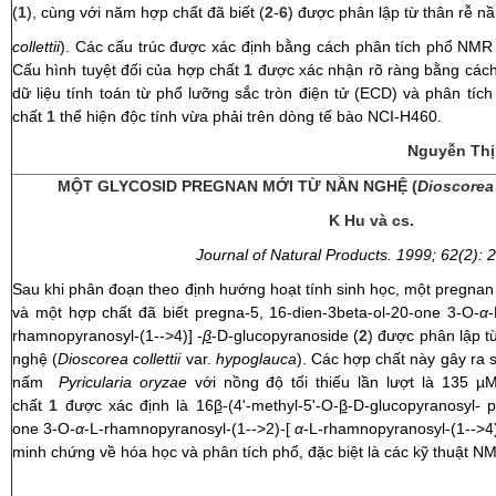
(
1
), cùng với năm hợp chất đã biết (
2
-
6
) được phân lập từ thân rễ n
collettii
). Các cấu trúc được xác định bằng cách phân tích phổ NMR
Cấu hình tuyệt đối của hợp chất
1
được xác nhận rõ ràng bằng cách 
dữ liệu tính toán từ phổ lưỡng sắc tròn điện tử (ECD) và phân tích
chất
1
thể hiện độc tính vừa phải trên dòng tế bào NCI-H460.
Nguyễn Thị
MỘT GLYCOSID PREGNAN MỚI TỪ NẦN NGHỆ (
Dioscorea 
K Hu và cs.
J
ournal of Na
tural Products.
1999; 62(2): 
Sau khi phân đoạn theo định hướng hoạt tính sinh học, một pregnan 
và một hợp chất đã biết pregna-5, 16-dien-3beta-ol-20-one 3-O-
α
-
rhamnopyranosyl-(1-->4)] -
β
-D-glucopyranoside (
2
) được phân lập t
nghệ (
Dioscorea collettii
var.
hypoglauca
). Các hợp chất này gây ra s
nấm
Pyricularia oryzae
với nồng độ tối thiếu lần lượt là 135 
chất
1
được xác định là 16
β
-(4'-methyl-5'-O-
β
-D-glucopyranosyl- 
one 3-O-
α
-L-rhamnopyranosyl-(1-->2)-[
α
-L-rhamnopyranosyl-(1-->4)
minh chứng về hóa học và phân tích phổ, đặc biệt là các kỹ thuật N