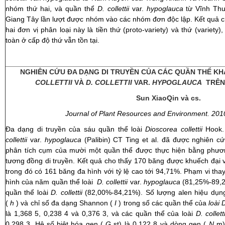
nhóm thứ hai, và quần thể
D. collettii
var.
hypoglauca
từ Vĩnh Th
Giang Tây lần lượt được nhóm vào các nhóm đơn độc lập. Kết quả 
hai đơn vị phân loại này là tiền thứ (proto-variety) và thứ (variet
toàn ở cấp độ thứ vẫn tồn tại.
NGHIÊN CỨU ĐA DẠNG DI TRUYỀN CỦA CÁC QUẦN THỂ K
COLLETTII
VÀ
D. COLLETTII
VAR.
HYPOGLAUCA
TRÊN 
Sun XiaoQin và cs.
Journal of Plant Resources and Environment. 2010
Đa dạng di truyền của sáu quần thể loài
Dioscorea collettii
Hook. 
collettii
var.
hypoglauca
(Palibin) CT Ting et al. đã được nghiên c
phân tích cụm của mười một quần thể được thực hiện bằng phư
tương đồng di truyền. Kết quả cho thấy 170 băng được khuếch đại v
trong đó có 161 băng đa hình với tỷ lệ cao tới 94,71%. Phạm vi tha
hình của năm quần thể loài
D. collettii
var.
hypoglauca
(81,25%-89,2
quần thể loài
D. collettii
(82,00%-84,21%). Số lượng alen hiệu dụn
(
h
) và chỉ số đa dạng Shannon (
I
) trong số các quần thể của
loài D
là 1,368 5, 0,238 4 và 0,376 3, và các quần thể của loài
D. colletti
0,298 3. Hệ số biệt hóa gen (
G
st) là 0,122 8 và dòng gen (
N
m) 