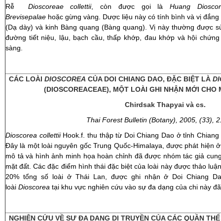
Rễ
Dioscoreae collettii
, còn được gọi là
Huang Dioscore
Brevisepalae
hoặc gừng vàng. Dược liệu này có tính bình và vị đắng
(Dạ dày) và kinh Bàng quang (Bàng quang). Vị này thường được sử 
đường tiết niệu, lậu, bạch cầu, thấp khớp, đau khớp và hội chứng
sàng.
CÁC LOÀI
DIOSCOREA
CỦA DOI CHIANG DAO, ĐẶC BIỆT LÀ
DI
(DIOSCOREACEAE), MỘT LOÀI GHI NHẬN MỚI CHO 
Chirdsak Thapyai và
cs.
Thai Forest Bulletin (Botany), 2005, (33), 
Dioscorea collettii
Hook.f. thu thập từ Doi Chiang Dao ở tỉnh Chiang 
Đây là một loài nguyên gốc Trung Quốc-Himalaya, được phát hiện ở 
mô tả và hình ảnh minh họa hoàn chỉnh đã được nhóm tác giả cun
mặt đất. Các đặc điểm hình thái đặc biệt của loài này được thảo luận
20% tổng số loài ở Thái Lan, được ghi nhận ở Doi Chiang D
loài
Dioscorea
tại khu vực nghiên cứu vào sự đa dạng của chi này đã
NGHIÊN CỨU VỀ SỰ ĐA DẠNG DI TRUYỀN CỦA CÁC QUẦN TH