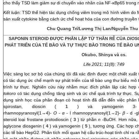
cho thấy TSD làm giảm sự di chuyển vào nhân của NF-κBp65 trong
Kết luận:
TSD thể hiện tác dụng chống viêm trong mô hình viêm do 
sản xuất cytokine bằng cách ức chế hoạt hóa của con đường truyền 
Chu Quang Trí/
Lương Thị Lan/
Nguyễn Thu
SAPONIN STEROID ĐƯỢC PHÂN LẬP TỪ THÂN RỄ CỦA
DIOS
PHÁT TRIỂN CỦA TẾ BÀO VÀ TỰ THỰC BÀO TRONG TẾ BÀO U
Okubo, Shinya và cs.
Life.2021; 11(8): 749
Việc sàng lọc sơ bộ của chúng tôi đã xác định được một chiết xuất t
có tác dụng ức chế mạnh sự phát triển của tế bào ung thư biểu mô
trình tự thực. Nghiên cứu này nhằm mục đích phân lập các hợp c
tokoro
có tác dụng chống tăng sinh và ức chế quá trình tự thực. S
dụng sinh học của phân đoạn có hoạt tính đã dẫn đến việc phân lậ
spirostan, dioscin (
1
) và yamogenin 
rhamnopyranosyl(1→4)-
O
-
α
- l rhamnopyranosyl(1→2)-
β
- d -g
steroid loại frostane protodioscin (
3
) từ phần
n
-BuOH. Hơn nữa, 
aglycone diosgenin (
4
) và yamogenin (
5
), tương ứng. Các hợp c
các tế bào HepG2. Phân tích mối quan hệ cấu trúc-hoạt tính chỉ ra 