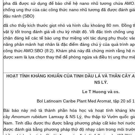
pha đã được sử dụng để bào chế hệ nano nhũ tương chứa AMO. Đ
chống ung thư của các công thức nano nhũ tương đã được đánh giá.
đậu nành (SBO)
đã cho thấy kích thước giọt nhỏ và hình cầu khoảng 80 nm. Đồng t
vật lý tốt trong đánh giá về chu kỳ nhiệt độ. Về đặc tính chống un
chặn đáng kể các tế bào ung thư miệng với tác dụng phụ thuộc vào
năng phân mảnh hạt nhân là đặc điểm đáng chú ý của quá trình apo
công thức AMO:SBO (8:2). Khám phá này đã chứng minh rằng hệ 
được xem là lựa chọn thay thế để phòng ngừa và điều trị ung thư mi
HOẠT TÍNH KHÁNG KHUẨN CỦA TINH DẦU LÁ VÀ THÂN CÂY
A
NS LÝ.
Le T Huong và cs.
Bol Latinoam Caribe Plant Med Aromat, tập 20 số 1, 
Bài báo này mô tả thành phần hóa học và hoạt tính kháng khu
cây
Amomum rubidum
Lamxay & NS Lý, thu thập từ Vườn quốc gia
Nam. Tinh dầu được thu được bằng phương pháp cất kéo hơi nước 
được đánh giá bằng phương pháp thử độ nhạy cảm trong môi trườn