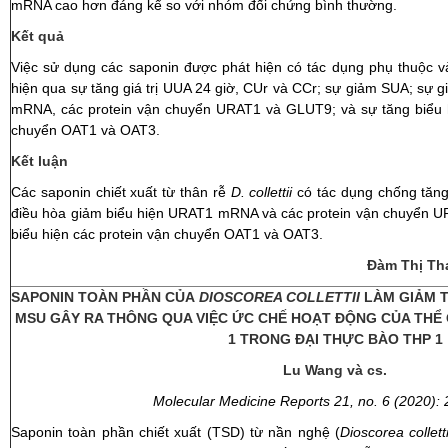
mRNA cao hơn đáng kể so với nhóm đối chứng bình thường.
Kết quả
Việc sử dụng các saponin được phát hiện có tác dụng phụ thuộc và
hiện qua sự tăng giá trị UUA 24 giờ, CUr và CCr; sự giảm SUA; sự g
mRNA, các protein vận chuyển URAT1 và GLUT9; và sự tăng biểu hi
chuyển OAT1 và OAT3.
Kết luận
Các saponin chiết xuất từ thân rễ
D. collettii
có tác dụng chống tăng 
điều hòa giảm biểu hiện URAT1 mRNA và các protein vận chuyển U
biểu hiện các protein vận chuyển OAT1 và OAT3.
Đàm Thị Th
SAPONIN TOÀN PHẦN
CỦA
DIOSCOREA COLLETTII
LÀM GIẢM T
MSU GÂY RA THÔNG QUA VIỆC ỨC CHẾ HOẠT ĐỘNG CỦA THỂ 
1 TRONG ĐẠI THỰC BÀO THP 1
Lu Wang và cs.
Molecular Medicine Reports 21, no. 6 (2020):
Saponin toàn phần chiết xuất (TSD) từ nần nghệ (
Dioscorea colletti