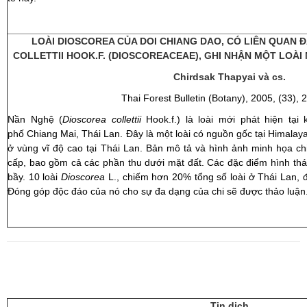
LOÀI DIOSCOREA CỦA DOI CHIANG DAO, CÓ LIÊN QUAN 
COLLETTII HOOK.F. (DIOSCOREACEAE), GHI NHẬN MỘT LOÀI
Chirdsak Thapyai và cs.
Thai Forest Bulletin (Botany), 2005, (33),
Nần Nghệ (
Dioscorea collettii
Hook.f.) là loài mới phát hiện tại
phố Chiang Mai, Thái Lan. Đây là một loài có nguồn gốc tại Himalay
ở vùng vĩ độ cao tại Thái Lan. Bản mô tả và hình ảnh minh họa ch
cấp, bao gồm cả các phần thu dưới mặt đất. Các đặc điểm hình thái 
bầy. 10 loài
Dioscorea
L., chiếm hơn 20% tổng số loài ở Thái Lan, 
Đóng góp độc đáo của nó cho sự đa dạng của chi sẽ được thảo luận
Tin dịch