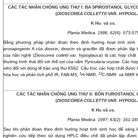
CÁC TÁC NHÂN CHỐNG UNG THƯ I: BA SPIROSTANOL GLYC
(
DIOSCOREA COLLETTII
VAR.
HYPOGL
K Hu
và cs.
Planta Medica. 1996; 62(6
): 573-57
Bằng phương pháp phân đoạn theo định hướng hoạt tính sinh họ
prosapogenin A của dioscin, dioscin và gracillin đã được phân lậ
của nần nghệ (
Dioscorea coiletti
var.
hypoglauca
) là các hợp chất 
thường hình thái đối với thể sợi của nấm
Pyricularia oryzae
. Các hợ
vitro
đối với dòng tế bào ung thư K562. Cấu trúc các hợp chất được
1
13
hóa học và phân tích phổ IR, FAB-MS,
H-NMR,
C-NMR và NMR ha
CÁC TÁC NHÂN CHỐNG UNG THƯ II: BỐN FUROSTANOL 
(
DIOSCOREA COLLETTII
VAR.
HYPOGL
K Hu
và cs.
Planta Medica. 1997; 63(2
): 161-16
Sau khi phân đoạn theo định hướng hoạt tính sinh học để sàng l
nghiên cứu tiếp theo sử dụng HPLC điều chế đã phân lập được b