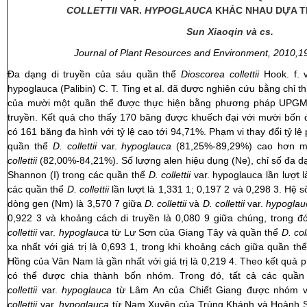
COLLETTII
VAR.
HYPOGLAUCA
KHÁC NHAU DỰA TR
Sun Xiaoqin và
cs.
Journal of Plant Resources and Environment, 2010,19 
Đa dạng di truyền của sáu quần thể
Dioscorea collettii
Hook. f.
hypoglauca (Palibin) C. T. Ting et al. đã được nghiên cứu bằng chỉ 
của mười một quần thể được thực hiện bằng phương pháp UPGMA
truyền. Kết quả cho thấy 170 băng được khuếch đại với mười bốn đ
có 161 băng đa hình với tỷ lệ cao tới 94,71%. Phạm vi thay đổi tỷ 
quần thể
D. collettii
var.
hypoglauca
(81,25%-89,29%) cao hơn mộ
collettii
(82,00%-84,21%). Số lượng alen hiệu dụng (Ne), chỉ số đa dạ
Shannon (I) trong các quần thể
D. collettii
var. hypoglauca lần lượt l
các quần thể
D. collettii
lần lượt là 1,331 1; 0,197 2 và 0,298 3. Hệ s
dòng gen (Nm) là 3,570 7 giữa
D. collettii
và
D. collettii
var.
hypoglau
0,922 3 và khoảng cách di truyền là 0,080 9 giữa chúng, trong đ
collettii
var.
hypoglauca
từ Lư Sơn của Giang Tây và quần thể
D. col
xa nhất với giá trị là 0,693 1, trong khi khoảng cách giữa quần th
Hồng của Vân Nam là gần nhất với giá trị là 0,219 4. Theo kết quả 
có thể được chia thành bốn nhóm. Trong đó, tất cả các quầ
collettii
var.
hypoglauca
từ Lâm An của Chiết Giang được nhóm v
collettii
var.
hypoglauca
từ Nam Xuyên của Trùng Khánh và Hoành 