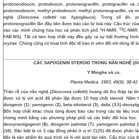
protoneodioscin, protodioscin, protoneogracillin, protogracillin 
protoneodioscin, methyl protodioscin, methyl protoneogracillin, và me
nghệ (
Dioscorea collettii
var.
hypoglauca
). Trong số đó, pro
protoneogracillin lần đầu tiên được báo cáo từ loài này. Cấu trúc c
1
13
vào các minh chứng hóa học và phân tích phổ
H-NMR,
C-NMR
FAB-MS). Tất cả tám hợp chất này đều gây ra sự bất thường hình
oryzae
. Chúng cũng có hoạt tính độc tế bào
in vitro
đối với dòng tế 
CÁC SAPOGENIN STEROID TRONG NẦN NGHỆ (
Di
Y Minghe
và cs.
Planta Medica. 1983; 49(9
): 38-42
Thân rễ của nần nghệ (
Dioscorea collettii
) hoang dã thu thập tại t
được xử lý với acid đã phân lập được 10 hợp chất steroid. Năm 
diosgenin (
1
), yamogenin (
2
), beta-sitosterol (
3
), delta (3,5)-deoxyti
Bốn hợp chất khác chưa từng được báo cáo trong các tài liệu trư
chứng minh bằng các phương pháp phổ và các biến đổi hóa học. C
deoxyneotigogenin (
6
), diosgenin palmitat (
7
), yamogenin palmitat (
(
10
). Đặc biệt là có 3 cặp đồng phân ở vị trí C(25) đã được phân l
đây là sản phẩm do quá trình xử lý với acid tạo nên. Cấu trúc của di