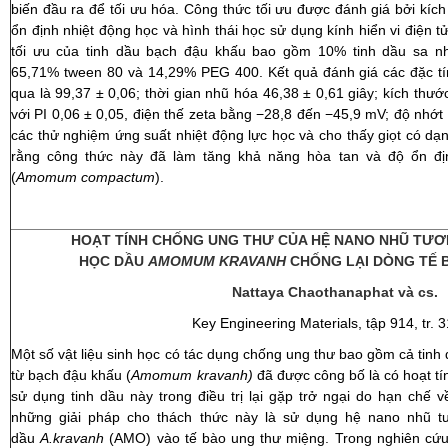
biến đầu ra để tối ưu hóa. Công thức tối ưu được đánh giá bởi kích 
ổn định nhiệt động học và hình thái học sử dụng kính hiển vi điện
tối ưu của tinh dầu bạch đậu khấu bao gồm 10% tinh dầu sa n
65,71% tween 80 và 14,29% PEG 400. Kết quả đánh giá các đặc tí
qua là 99,37 ± 0,06; thời gian nhũ hóa 46,38 ± 0,61 giây; kích thướ
với PI 0,06 ± 0,05, điện thế zeta bằng −28,8 đến −45,9 mV; độ nhớt
các thử nghiệm ứng suất nhiệt động lực học và cho thấy giọt có dạ
rằng công thức này đã làm tăng khả năng hòa tan và độ ổn đị
(
Amomum compactum
).
HOẠT TÍNH
CHỐNG UNG THƯ CỦA HỆ NANO
NHŨ TƯƠN
HỌC
DẦU
AMOMUM KRAVANH
CHỐNG LẠI DÒNG
TẾ 
Nattaya Chaothanaphat và cs.
Key Engineering Materials, tập 914, tr. 3
Một số vật liệu sinh học có tác dụng chống ung thư bao gồm cả tinh d
từ bạch đậu khấu (
Amomum kravanh
)
đã được công bố là có hoạt tí
sử dụng tinh dầu này trong điều trị lại gặp trở ngại do hạn chế v
những giải pháp cho thách thức này là sử dụng hệ nano nhũ tư
dầu
A.kravanh
(AMO) vào tế bào ung thư miệng. Trong nghiên cứu