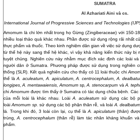
SUMATRA
Al Azhariati Aini và cs.
International Journal of Progressive Sciences and Technologies (IJ
Amomum là chi lớn nhất trong họ Gừng (Zingiberaceae) với 150-180
nhiều loại thảo quả khác nhau. Phần được sử dụng rộng rãi nhất của
thực phẩm và thuốc. Theo kinh nghiệm dân gian về việc sử dụng dư
từ thế hệ này sang thế hệ khác, vì vậy khả năng kiến ​​thức này bị m
tuyệt chủng. Nghiên cứu này nhằm mục đích xác định các loài và 
người dân ở Sumatra. Phương pháp được sử dụng trong nghiên cứu
thống (SLR). Kết quả nghiên cứu cho thấy có 11 loài thuộc chi
Amo
thể là
A. aculeatum, A. apiculatum, A. centrocephalum, A. dealbatu
longipes, A. mentawaiensis, Amomum
sp
, A. stenocarpum
và
A. teph
chi
Amomum
được tìm thấy ở Sumatra có tác dụng chữa bệnh. Các
của mỗi loài là khác nhau. Loài
A. aculeatum
sử dụng các bộ ph
loài
Amomum sp
. sử dụng các bộ phận thân rễ, và loài
A. dealbatu
lá. Trong khi đó, 3 loài còn lại, cụ thể là
A. apiculatum
(thân) được
trùng,
A. centrocephalum
(thân rễ) làm tác nhân kháng khuẩn v
phẩm.
Phan T