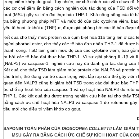
trong viêm khớp do gout. Tuy nhiên, cơ chế chính xác vẫn chưa rõ.
các cơ chế tiềm ẩn bằng cách nghiên cứu tác dụng của TSD đối với t
urat (MSU) gây ra trên đại thực bào THP-1. Khả năng sống của tế 
tra bằng phương pháp MTT và mức độ của các cytokine viêm, bao gồ
yếu tố hoại tử khối u (TNF)-α, được giải phóng bởi các tế bào được 
Kết quả cho thấy mức protein của cụm biệt hóa 11b tăng lên ở các 
ng/ml phorbol ester, cho thấy các tế bào đơn nhân THP-1 đã được bi
thành công. TSD làm giảm mức độ của các cytokine viêm, bao gồm T
ra bởi các tế bào đại thực bào THP-1. Vì sự giải phóng IL-1β và 
(NALP3) và caspase-1, nghiên cứu này đã đánh giá tác dụng của TS
Kết quả cho thấy TSD làm giảm mức protein của NALP3 và protein sp
chu trình, thứ đóng vai trò quan trọng việc lắp ráp của thể gây viêm
quan đến NALP3 cũng bị giảm bởi TSD trong các đại thực bào THP
ức chế sự hoạt hóa của caspase 1 và sự hoạt hóa NALP3 do rotenon
THP 1. Các kết quả thu được trong nghiên cứu hiện tại cho thấy T
bằng cách ức chế hoạt hóa NALP3 và caspase-1 do rotenone gây ra
tiêu mới cho điều trị viêm khớp do gout.
SAPONIN TOÀN PHẦN CỦA
DIOSCOREA COLLETTII
LÀM GIẢM T
MSU GÂY RA BẰNG CÁCH ỨC CHẾ SỰ KÍCH HOẠT CỦA CON