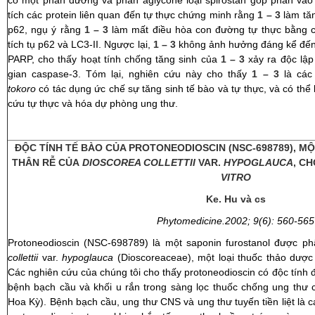
có một phần đường và phần aglycone loại spirostan góp phần vào 
tích các protein liên quan đến tự thực chứng minh rằng
1 – 3
làm tăn
p62, ngụ ý rằng
1 – 3
làm mất điều hòa con đường tự thực bằng c
tích tụ p62 và LC3-II. Ngược lại,
1 – 3
không ảnh hưởng đáng kể đến 
PARP, cho thấy hoạt tính chống tăng sinh của
1 – 3
xảy ra độc lập 
gian caspase-3. Tóm lại, nghiên cứu này cho thấy
1 – 3
là các 
tokoro
có tác dụng ức chế sự tăng sinh tế bào và tự thực, và có thể
cứu tự thực và hóa dự phòng ung thư.
ĐỘC TÍNH TẾ BÀO CỦA PROTONEODIOSCIN (NSC-698789), 
THÂN RỄ CỦA
DIOSCOREA COLLETTII
VAR.
HYPOGLAUCA
, C
VITRO
Ke. Hu và cs
Phytomedicine.2002; 9(6): 560-565
Protoneodioscin (NSC-698789) là một saponin furostanol được ph
collettii
var.
hypoglauca
(Dioscoreaceae), một loại thuốc thảo dược 
Các nghiên cứu của chúng tôi cho thấy protoneodioscin có độc tính đ
bệnh bạch cầu và khối u rắn trong sàng lọc thuốc chống ung thư 
Hoa Kỳ). Bệnh bạch cầu, ung thư CNS và ung thư tuyến tiền liệt là