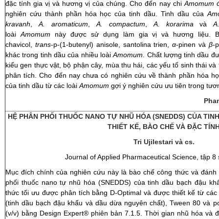
đặc tính gia vị và hương vị của chúng. Cho đến nay chi
Amomum
đ
nghiên cứu thành phần hóa học của tinh dầu. Tinh dầu của
Am
kravanh
,
A. aromaticum
,
A. compactum
,
A. korarima
và
A.
loài
Amomum
này được sử dụng làm gia vị và hương liệu. Bo
chavicol,
trans
-p-(1-butenyl) anisole, santolina trien,
α
-pinen và
β
-
khác trong tinh dầu của nhiều loài
Amomum
. Chất lượng tinh dầu đ
kiểu gen thực vật, bộ phận cây, mùa thu hái, các yếu tố sinh thái và
phân tích. Cho đến nay chưa có nghiên cứu về thành phần hóa học
của tinh dầu từ các loài
Amomum
gợi ý nghiên cứu ưu tiên trong tươn
Phan
HỆ PHÂN PHỐI THUỐC NANO TỰ NHŨ HÓA (SNEDDS) CỦA TIN
THIẾT KẾ, BÀO CHẾ VÀ ĐẶC TÍN
Tri Ujilestari và cs.
Journal of Applied Pharmaceutical Science, tập 8 s
Mục đích chính của nghiên cứu này là bào chế công thức và đánh 
phối thuốc nano tự nhũ hóa (SNEDDS) của tinh dầu bạch đậu khấ
thức tối ưu được phân tích bằng D-Optimal và được thiết kế từ cá
(tinh dầu bạch đậu khấu và dầu dừa nguyên chất), Tween 80 và po
(v/v) bằng Design Expert® phiên bản 7.1.5. Thời gian nhũ hóa và 