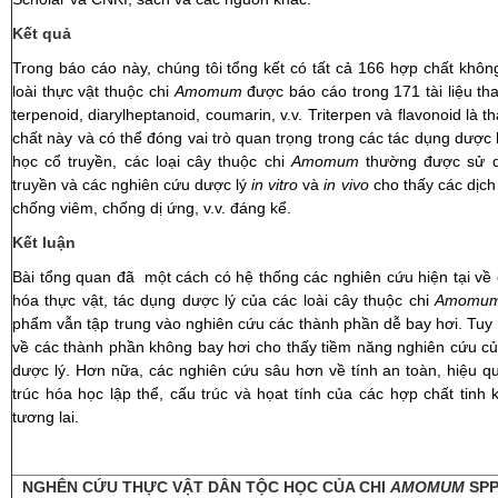
Kết quả
Trong báo cáo này, chúng tôi tổng kết có tất cả 166 hợp chất không
loài thực vật thuộc chi
Amomum
được báo cáo trong 171 tài liệu th
terpenoid, diarylheptanoid, coumarin, v.v. Triterpen và flavonoid là
chất này và có thể đóng vai trò quan trọng trong các tác dụng dược l
học cổ truyền, các loại cây thuộc chi
Amomum
thường được sử d
truyền và các nghiên cứu dược lý
in vitro
và
in vivo
cho thấy các dịch
chống viêm, chống dị ứng, v.v. đáng kể.
Kết luận
Bài tổng quan đã một cách có hệ thống các nghiên cứu hiện tại về 
hóa thực vật, tác dụng dược lý của các loài cây thuộc chi
Amomu
phẩm vẫn tập trung vào nghiên cứu các thành phần dễ bay hơi. Tuy 
về các thành phần không bay hơi cho thấy tiềm năng nghiên cứu củ
dược lý. Hơn nữa, các nghiên cứu sâu hơn về tính an toàn, hiệu 
trúc hóa học lập thể, cấu trúc và họat tính của các hợp chất tinh kh
tương lai.
NGHÊN CỨU THỰC VẬT DÂN TỘC HỌC CỦA CHI
AMOMUM
SP