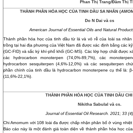
Phan Thị Trang/Đàm Thị 
THÀNH PHẦN HÓA HỌC CỦA TINH DẦU SA NHÂN (
AMOM
Do N Dai và cs
American Journal of Essential Oils and Natural Product
Thành phần hóa học của tinh dầu từ lá và vỏ rễ của loài sa nhân 
trồng tại hai địa phương của Việt Nam đã được xác định bằng các kỹ
(GC-FID) và sắc ký khí-phổ khối (GC-MS). Các lớp hợp chất được xác
các hydrocarbon monoterpen (74,0%-89,7%), các monoterpe
hydrocarbon sesquiterpen (4,6%-12,0%) và các sesquiterpen ch
phần chính của tinh dầu là hydrocarbon monoterpene cụ thể là: β
(11,6%-22,1%).
THÀNH PHẦN HÓA HỌC CỦA TINH DẦU
CHI
Nikitha Sabulal và cs.
Journal of Essential Oil Research. 2021; 33 (4
Chi Amomum với 108 loài đa được chấp nhận phân bố ở vùng nhiệt đ
Báo cáo này là một đánh giá toàn diện về thành phần hóa học của