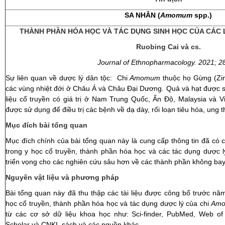
SA NHÂN (
Amomum
spp.)
THÀNH PHẦN HÓA HỌC VÀ TÁC DỤNG SINH HỌC CỦA CÁC 
Ruobing Cai và cs.
Journal of Ethnopharmacology. 2021; 2
Sự liên quan về dược lý dân tộc: Chi
Amomum
thuộc họ Gừng (Zin
các vùng nhiệt đới ở Châu Á và Châu Đại Dương. Quả và hạt được 
liệu cổ truyền có giá trị ở Nam Trung Quốc, Ấn Độ, Malaysia và 
được sử dụng để điều trị các bệnh về dạ dày, rối loạn tiêu hóa, ung th
Mục đích bài tổng quan
Mục đích chính của bài tổng quan này là cung cấp thông tin đã có 
trong y học cổ truyền, thành phần hóa học và các tác dụng dược
triển vọng cho các nghiên cứu sâu hơn về các thành phần không bay
Nguyên vật liệu và phương pháp
Bài tổng quan này đã thu thập các tài liệu được công bố trước nă
học cổ truyền, thành phần hóa học và tác dụng dược lý của chi
Am
từ ​​các cơ sở dữ liệu khoa học như: Sci-finder, PubMed, Web of
Scholar và CNKI, sách và các nguồn khác.