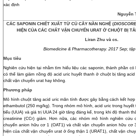
xác định
Nguyễn T
CÁC SAPONIN CHIẾT XUẤT TỪ CỦ CÂY NẦN NGHỆ (
DIOSCORE
HIỆN CỦA CÁC CHẤT VẬN CHUYỂN URAT Ở CHUỘT BỊ TĂ
Liran Zhu và cs.
Biomedicine & Pharmacotherapy. 2017 Sep; tập 9
Mục tiêu
Nghiên cứu hiện tại nhằm tìm hiểu liệu các saponin, thành phần có 
có thể làm giảm nồng độ acid uric huyết thanh ở chuột bị tăng acid
chất vận chuyển urat hay không.
Phương pháp
Mô hình chuột tăng acid uric mãn tính được gây bằng cách kết hợp
ethambutol (250 mg/kg). Trong nhóm mô hình, acid uric trong huyết 
tiểu (UUA) và giá trị UUA 24 giờ tăng đáng kể, trong khi độ thanh thả
creatinine (CCr) giảm. Hơn nữa, các nhóm mô hình nghiên cứu c
chuyển anion hữu cơ 1 (OAT1) và chất vận chuyển anion hữu cơ 3
hiện của chất vận chuyển urat ở ống thận 1 (URAT1), chất vận ch